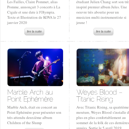
Les Failles, Claire Pommet, alias
étudiant Julien Chang sort son trè
Pomme, annonçait 3 concerts à La
inspiré premier album Jules. Une
Cigale et une date à l'Olympia.
oeuvre très aboutie pour un
Texte et Illustration de KOVA le 27
musicien multi-instrumentiste si
janvier 2020
jeune !
lire la suite
lire la suite
Marble Arch, était en concert au
Avec Titanic Rising, sa quatrième
Point Ephémère pour présenter son
mouture, Weyes Blood s'installe 
très attendu deuxième album
plus en plus confortablement au
Children of the Slump
sommet de la folk de ces dernières
années. Sortie le 5 avril 2019