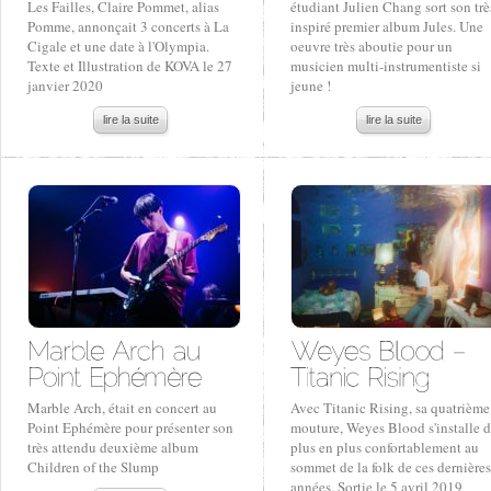
Les Failles, Claire Pommet, alias
étudiant Julien Chang sort son trè
Pomme, annonçait 3 concerts à La
inspiré premier album Jules. Une
Cigale et une date à l'Olympia.
oeuvre très aboutie pour un
Texte et Illustration de KOVA le 27
musicien multi-instrumentiste si
janvier 2020
jeune !
lire la suite
lire la suite
Marble Arch, était en concert au
Avec Titanic Rising, sa quatrième
Point Ephémère pour présenter son
mouture, Weyes Blood s'installe 
très attendu deuxième album
plus en plus confortablement au
Children of the Slump
sommet de la folk de ces dernières
années. Sortie le 5 avril 2019