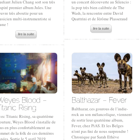
udiant Julien Chang sort son très
un concert découverte au Silencio :
spiré premier album Jules. Une
la pop très bien calibrée de The
uvre très aboutie pour un
Wash, la rencontre entre David
sicien multi-instrumentiste si
Quattrini et de Jérôme Plasseraud
une !
lire la suite
lire la suite
Balthazar, ces gourous de l’indie-
rock au son mélancolique, viennent
vec Titanic Rising, sa quatrième
de sortir leur quatrième album,
outure, Weyes Blood s'installe de
Fever, chez PiAS. Et les Belges
lus en plus confortablement au
n'ont pas fini de nous surprendre !
mmet de la folk de ces dernières
Chronique par Sarah Ethève
nées. Sortie le 5 avril 2019