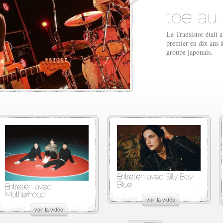
Le Transistor était 
premier en dix ans à
groupe japonais.
voir la vidéo
voir la vidéo