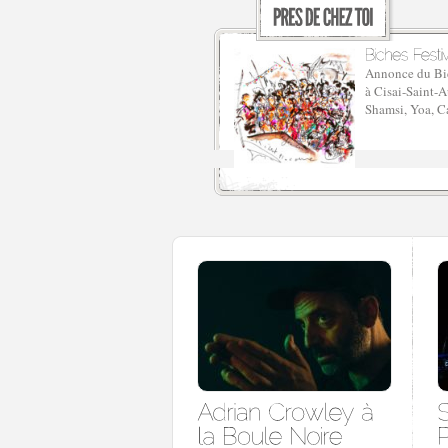
Annonce du Bic
à Cisai-Saint-A
Shamsi, Yoa, C