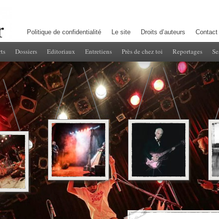
Politique de confidentialité
Le site
Droits d’auteurs
Contact
ts
Dossiers
Editoriaux
Entretiens
Près de chez toi
Reportages
Se