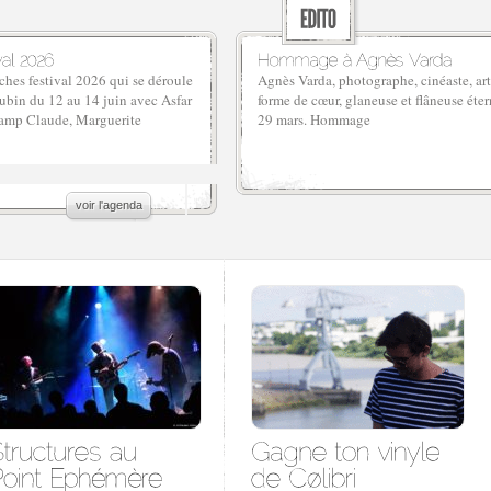
hes festival 2026 qui se déroule
Agnès Varda, photographe, cinéaste, art
ubin du 12 au 14 juin avec Asfar
forme de cœur, glaneuse et flâneuse étern
amp Claude, Marguerite
29 mars. Hommage
voir l'agenda