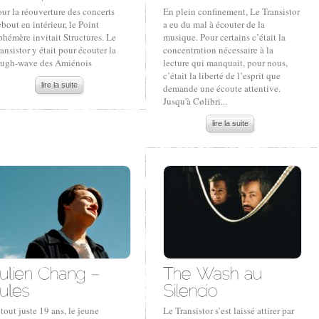
ur la réouverture des concerts
En plein confinement, Le Transistor
bout en intérieur, le Point
a eu du mal à écouter de la
hémère invitait Structures. Le
musique. Pour certains c’était la
ansistor y était pour écouter la
concentration nécessaire à la
ough-wave des Amiénois
lecture qui manquait, pour nous,
c’était la liberté de l’esprit que
lire la suite
demande une écoute attentive.
Jusqu'à Cølibri...
lire la suite
tout juste 19 ans, le jeune
Le Transistor s’est laissé attirer par