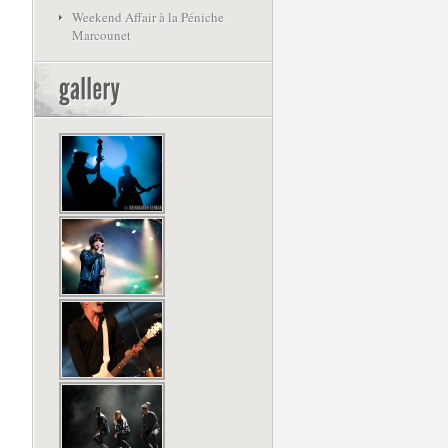
Weekend Affair à la Péniche
Marcounet