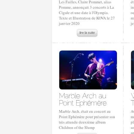
Les Failles, Claire Pommet, alias
ét
Pomme, annonçait 3 concerts à La
in
Cigale et une date à l'Olympia.
oe
Texte et Illustration de KOVA le 27
mu
janvier 2020
je
lire la suite
Marble Arch, était en concert au
A
Point Ephémère pour présenter son
m
très attendu deuxième album
p
Children of the Slump
so
an