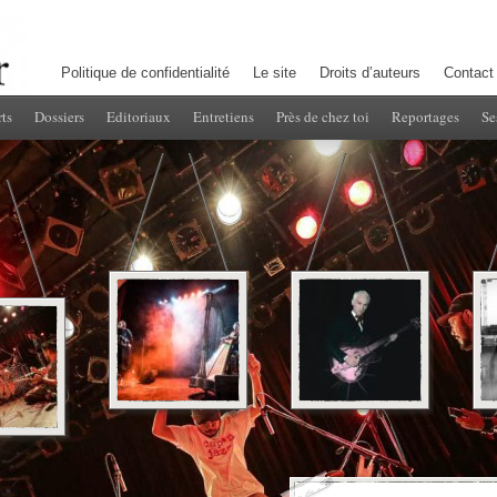
Politique de confidentialité
Le site
Droits d’auteurs
Contact
ts
Dossiers
Editoriaux
Entretiens
Près de chez toi
Reportages
Se