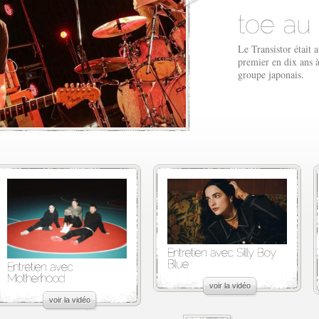
Le Transistor était 
premier en dix ans à
groupe japonais.
voir la vidéo
voir la vidéo