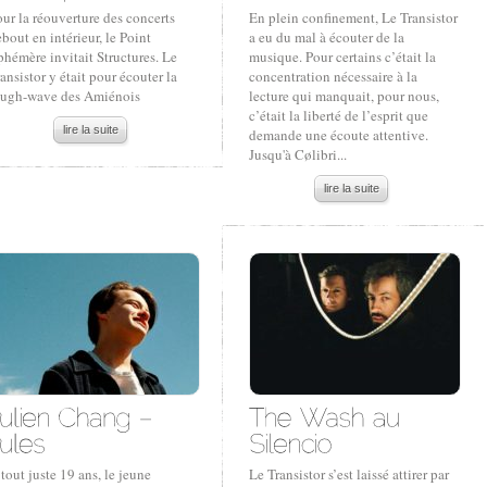
ur la réouverture des concerts
En plein confinement, Le Transistor
bout en intérieur, le Point
a eu du mal à écouter de la
hémère invitait Structures. Le
musique. Pour certains c’était la
ansistor y était pour écouter la
concentration nécessaire à la
ough-wave des Amiénois
lecture qui manquait, pour nous,
c’était la liberté de l’esprit que
lire la suite
demande une écoute attentive.
Jusqu'à Cølibri...
lire la suite
tout juste 19 ans, le jeune
Le Transistor s’est laissé attirer par