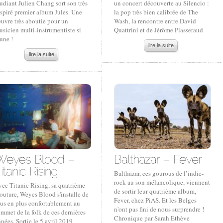
udiant Julien Chang sort son très
un concert découverte au Silencio :
spiré premier album Jules. Une
la pop très bien calibrée de The
uvre très aboutie pour un
Wash, la rencontre entre David
sicien multi-instrumentiste si
Quattrini et de Jérôme Plasseraud
une !
lire la suite
lire la suite
Balthazar, ces gourous de l’indie-
rock au son mélancolique, viennent
vec Titanic Rising, sa quatrième
de sortir leur quatrième album,
outure, Weyes Blood s'installe de
Fever, chez PiAS. Et les Belges
lus en plus confortablement au
n'ont pas fini de nous surprendre !
mmet de la folk de ces dernières
Chronique par Sarah Ethève
nées. Sortie le 5 avril 2019