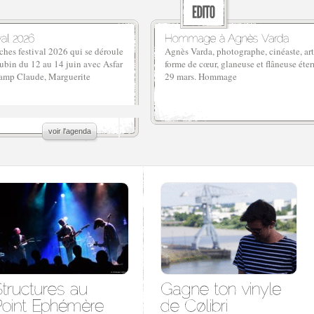
hes festival 2026 qui se déroule
Agnès Varda, photographe, cinéaste, art
ubin du 12 au 14 juin avec Asfar
forme de cœur, glaneuse et flâneuse étern
amp Claude, Marguerite
29 mars. Hommage
voir l'agenda