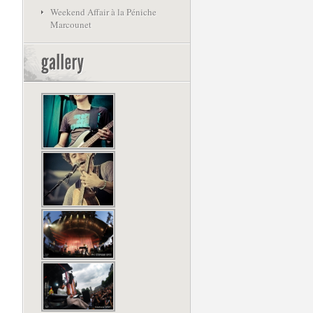
Weekend Affair à la Péniche
Marcounet