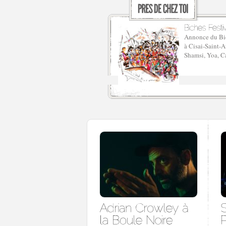
Annonce du Bic
à Cisai-Saint-A
Shamsi, Yoa, C