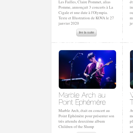
Les Failles, Claire Pommet, alias
ét
Pomme, annonçait 3 concerts à La
in
Cigale et une date à l'Olympia.
oe
Texte et Illustration de KOVA le 27
mu
janvier 2020
je
lire la suite
Marble Arch, était en concert au
A
Point Ephémère pour présenter son
m
très attendu deuxième album
p
Children of the Slump
so
an