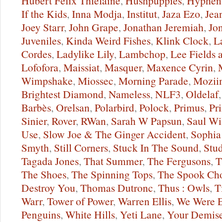
Hubert Felix Thiefaine
,
Hushpuppies
,
Hyphen
If the Kids
,
Inna Modja
,
Institut
,
Jaza Ezo
,
Jea
Joey Starr
,
John Grape
,
Jonathan Jeremiah
,
Jo
Juveniles
,
Kinda Weird Fishes
,
Klink Clock
,
L
Cordes
,
Ladylike Lily
,
Lambchop
,
Lee Fields 
Lofofora
,
Maissiat
,
Masquer
,
Maxence Cyrin
,
Wimpshake
,
Miossec
,
Morning Parade
,
Mozii
Brightest Diamond
,
Nameless
,
NLF3
,
Oldelaf
Barbès
,
Orelsan
,
Polarbird
,
Polock
,
Primus
,
Pr
Sinier
,
Rover
,
RWan
,
Sarah W Papsun
,
Saul Wi
Use
,
Slow Joe & The Ginger Accident
,
Sophia
Smyth
,
Still Corners
,
Stuck In The Sound
,
Stud
Tagada Jones
,
That Summer
,
The Fergusons
,
T
The Shoes
,
The Spinning Tops
,
The Spook Ch
Destroy You
,
Thomas Dutronc
,
Thus : Owls
,
T
Warr
,
Tower of Power
,
Warren Ellis
,
We Were E
Penguins
,
White Hills
,
Yeti Lane
,
Your Demis