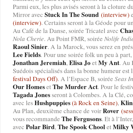
Parmi eux, les plus avisés seront à la cloture d
Stuck In The Sound
Mirror avec
(interview)
(interview)
. Certains seront à la Géode pour u
Chas
Au Café de la Danse, soirée Tricatel avec
Nola Cherie
. Au Point FMR, soirée
Nolife Indi
Raoul Sinier
. A la Marock, vous serez en prés
Lee Fields
. Pour une soirée folk un peu à par
Jonathan Jeremiah
Elisa Jo
My Ant
,
et
. Au 
Suédois spécialisés dans la bonne humeur est l
festival Days Off)
. A l’Espace B, soirée
Seas I
Our Homes
The Murder Act
et
. Pour le festi
Tagada Jones
seront à Colombes. A la Clé, co
Hushpuppies
Klin
avec les
(à Rock en Seine)
,
Rover
Au Plan, deuxième chance de voir
(sess
The Fergusons
vous recommande
. Et à l’Inter
Polar Bird
The Spook Chool
Milky 
avec
,
et