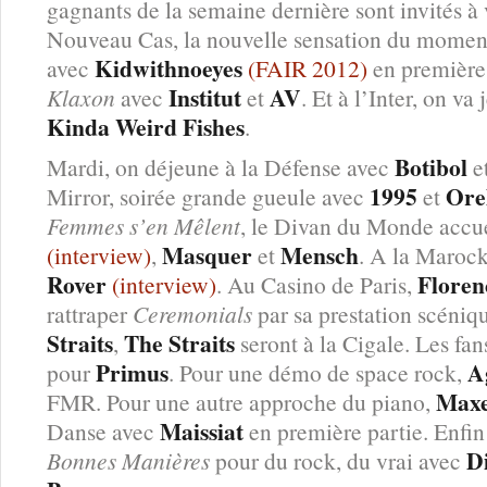
gagnants de la semaine dernière sont invités à
Nouveau Cas, la nouvelle sensation du moment
Kidwithnoeyes
avec
(FAIR 2012)
en première 
Institut
AV
Klaxon
avec
et
. Et à l’Inter, on v
Kinda Weird Fishes
.
Botibol
Mardi, on déjeune à la Défense avec
e
1995
Ore
Mirror, soirée grande gueule avec
et
Femmes s’en Mêlent
, le Divan du Monde accue
Masquer
Mensch
(interview)
,
et
. A la Marock
Rover
Floren
(interview)
. Au Casino de Paris,
rattraper
Ceremonials
par sa prestation scéniqu
Straits
The Straits
,
seront à la Cigale. Les fan
Primus
A
pour
. Pour une démo de space rock,
Maxe
FMR. Pour une autre approche du piano,
Maissiat
Danse avec
en première partie. Enfin 
D
Bonnes Manières
pour du rock, du vrai avec