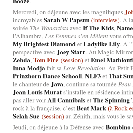
Booze
.
Jo
Mercredi, on déjeune avec les magnifiques
Sarah W Papsun
incroyables
(interview)
. A l
If The Kids
Namel
soirée
The Waaartists
avec
,
l’Alhambra,
Les Femmes s’en Mêlent
vous offr
My Brightest Diamond
Ladylike Lily
et
. A l
Joey Starr
perspective avec
. Au Magic Mirror,
Zebda
Tom Fire
Emel Mathlout
,
(session)
et
Inna Modja
fait sa
Love Revolution
. Au Petit 
Prinzhorn Dance Schooll
NLF3
That Su
,
et
Java
le chanteur de
, continue sa tournée
Peau
Jean Louis Murat
s’installe en résidence int
All Cannibals
The Spinning 
pas aller voir
et
Beat Mark
rock à la française, c’est
(à Rock e
Selah Sue
(session)
au Zénith, mais vous le sa
Bombino
Jeudi, on déjeune à la Défense avec