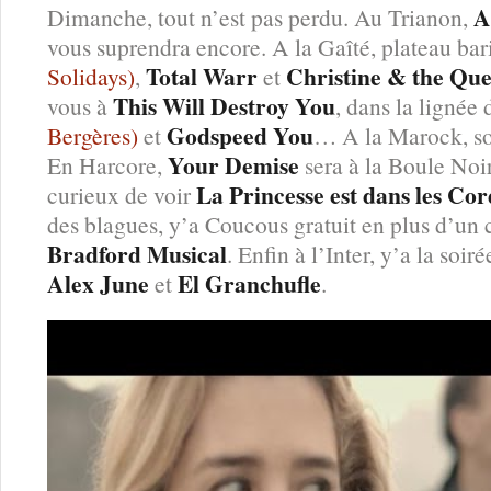
A
Dimanche, tout n’est pas perdu. Au Trianon,
vous suprendra encore. A la Gaîté, plateau bar
Total Warr
Christine & the Qu
Solidays)
,
et
This Will Destroy You
vous à
, dans la lignée
Godspeed You
Bergères)
et
… A la Marock, so
Your Demise
En Harcore,
sera à la Boule Noir
La Princesse est dans les Cor
curieux de voir
des blagues, y’a Coucous gratuit en plus d’un
Bradford Musical
. Enfin à l’Inter, y’a la so
Alex June
El Granchufle
et
.