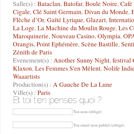
Salle(s) :
Bataclan
,
Batofar
,
Boule Noire
,
Café 
Cigale
,
Clé Saint Germain
,
Divan du Monde
,
Flèche d’Or
,
Gaîté Lyrique
,
Glazart
,
Internati
La Loge
,
La Machine du Moulin Rouge
,
Les C
Maroquinerie
,
Nouveau Casino
,
Olympia
,
OP
Orangis
,
Point Ephémère
,
Scène Bastille
,
Sent
Zénith de Paris
Evenement(s) :
Another Sunny Night
,
festival
Klaxon
,
Les Femmes S'en Mêlent
,
Nolife Indi
Waaartists
Production(s) :
A Gauche De La Lune
Ville(s) :
Paris
Ton nom (obligé)
Ton email (non publié) (obligé)