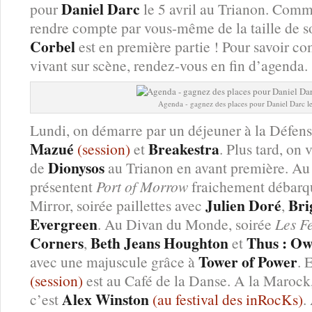
Daniel Darc
pour
le 5 avril au Trianon. Comm
rendre compte par vous-même de la taille de s
Corbel
est en première partie ! Pour savoir c
vivant sur scène, rendez-vous en fin d’agenda.
Agenda - gagnez des places pour Daniel Darc le
Lundi, on démarre par un déjeuner à la Défe
Mazué
Breakestra
(session)
et
. Plus tard, on 
Dionysos
de
au Trianon en avant première. Au
présentent
Port of Morrow
fraichement débarqu
Julien Doré
Bri
Mirror, soirée paillettes avec
,
Evergreen
. Au Divan du Monde, soirée
Les F
Corners
Beth Jeans Houghton
Thus : Ow
,
et
Tower of Power
avec une majuscule grâce à
. 
(session)
est au Café de la Danse. A la Marock,
Alex Winston
c’est
(au festival des inRocKs)
.