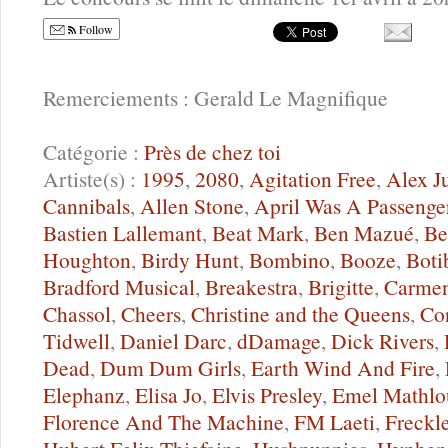
Follow
Remerciements : Gerald Le Magnifique
Catégorie :
Près de chez toi
Artiste(s) :
1995
,
2080
,
Agitation Free
,
Alex J
Cannibals
,
Allen Stone
,
April Was A Passenge
Bastien Lallemant
,
Beat Mark
,
Ben Mazué
,
Be
Houghton
,
Birdy Hunt
,
Bombino
,
Booze
,
Boti
Bradford Musical
,
Breakestra
,
Brigitte
,
Carmen
Chassol
,
Cheers
,
Christine and the Queens
,
Co
Tidwell
,
Daniel Darc
,
dDamage
,
Dick Rivers
,
Dead
,
Dum Dum Girls
,
Earth Wind And Fire
,
Elephanz
,
Elisa Jo
,
Elvis Presley
,
Emel Mathlo
Florence And The Machine
,
FM Laeti
,
Freckl