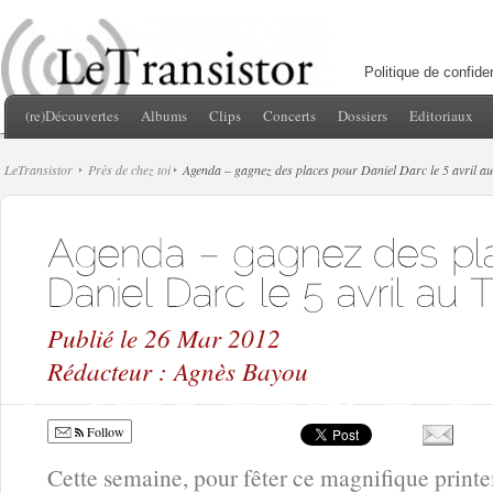
Politique de confiden
(re)Découvertes
Albums
Clips
Concerts
Dossiers
Editoriaux
LeTransistor
Près de chez toi
Agenda – gagnez des places pour Daniel Darc le 5 avril a
Publié le 26 Mar 2012
Rédacteur : Agnès Bayou
Follow
Cette semaine, pour fêter ce magnifique printe