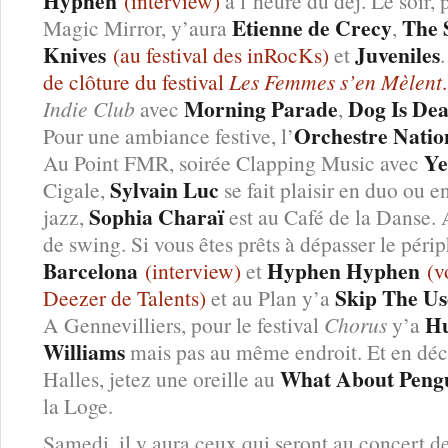
Hyphen
(interview)
à l’heure du déj. Le soir,
Etienne de Crecy
The 
Magic Mirror, y’aura
,
Knives
Juveniles
(au festival des inRocKs)
et
de clôture du festival
Les Femmes s’en Mèlent
.
Morning Parade
Dog Is De
Indie Club
avec
,
Orchestre Natio
Pour une ambiance festive, l’
Ye
Au Point FMR, soirée Clapping Music avec
Sylvain Luc
Cigale,
se fait plaisir en duo ou e
Sophia Charaï
jazz,
est au Café de la Danse. A
de swing. Si vous êtes prêts à dépasser le péri
Barcelona
Hyphen Hyphen
(interview)
et
(v
Skip The Us
Deezer de Talents)
et au Plan y’a
Hu
A Gennevilliers, pour le festival
Chorus
y’a
Williams
mais pas au même endroit. Et en déc
What About Peng
Halles, jetez une oreille au
la Loge.
Samedi, il y aura ceux qui seront au concert d