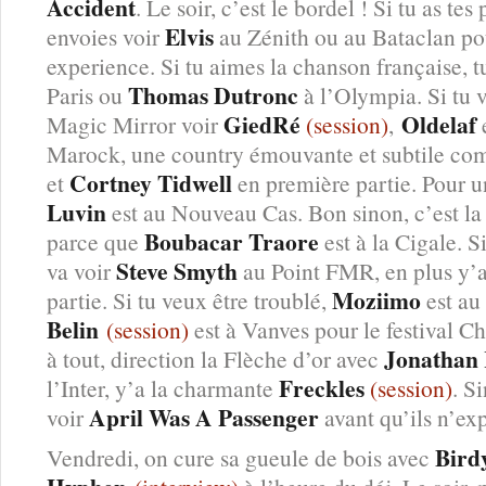
Accident
. Le soir, c’est le bordel ! Si tu as tes 
Elvis
envoies voir
au Zénith ou au Bataclan po
experience. Si tu aimes la chanson française, t
Thomas Dutronc
Paris ou
à l’Olympia. Si tu 
GiedRé
Oldelaf
Magic Mirror voir
(session)
,
Marock, une country émouvante et subtile co
Cortney Tidwell
et
en première partie. Pour u
Luvin
est au Nouveau Cas. Bon sinon, c’est l
Boubacar Traore
parce que
est à la Cigale. S
Steve Smyth
va voir
au Point FMR, en plus y’
Moziimo
partie. Si tu veux être troublé,
est au 
Belin
(session)
est à Vanves pour le festival C
Jonathan
à tout, direction la Flèche d’or avec
Freckles
l’Inter, y’a la charmante
(session)
. S
April Was A Passenger
voir
avant qu’ils n’ex
Bird
Vendredi, on cure sa gueule de bois avec