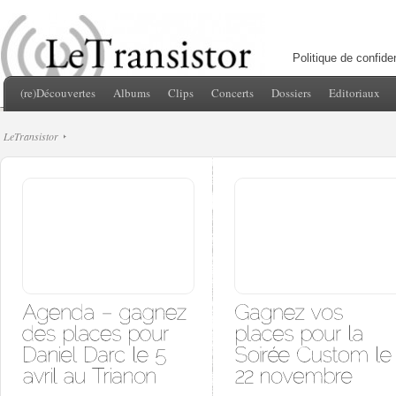
Politique de confiden
(re)Découvertes
Albums
Clips
Concerts
Dossiers
Editoriaux
LeTransistor