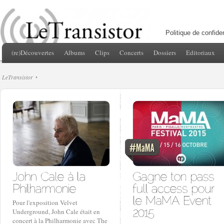
Politique de confiden
(re)Découvertes
Albums
Clips
Concerts
Dossiers
Editoriaux
LeTransistor
Pour l'exposition Velvet
Underground, John Cale était en
concert à la Philharmonie avec The