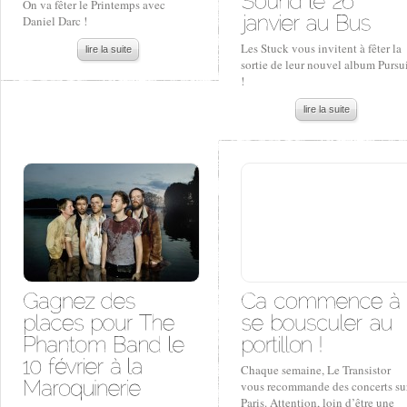
On va fêter le Printemps avec
Daniel Darc !
Les Stuck vous invitent à fêter la
lire la suite
sortie de leur nouvel album Pursu
!
lire la suite
Chaque semaine, Le Transistor
vous recommande des concerts su
Paris. Attention, loin d’être une