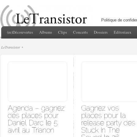
Politique de confiden
(re)Découvertes
Albums
Clips
Concerts
Dossiers
Editoriaux
LeTransistor