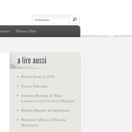
ssions
Tribune libre
Biches Festival 2026
Toe au Trabendo
Julianna Barwick & Mary
Lattimore à la Cité de la Musique
Marlon Magnée au Supersonic
Weekend Affair à la Péniche
Marcounet