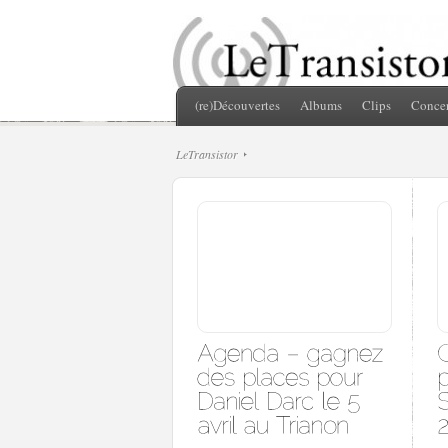
(re)Découvertes
Albums
Clips
Concer
LeTransistor