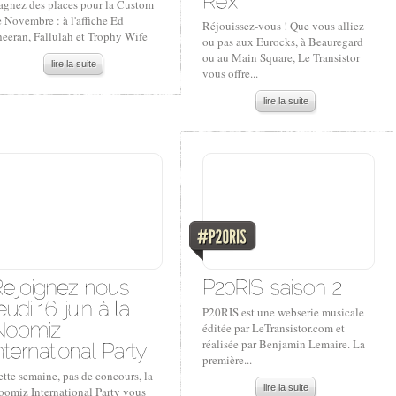
agnez des places pour la Custom
 Novembre : à l'affiche Ed
Réjouissez-vous ! Que vous alliez
heeran, Fallulah et Trophy Wife
ou pas aux Eurocks, à Beauregard
ou au Main Square, Le Transistor
lire la suite
vous offre...
lire la suite
P20RIS est une webserie musicale
éditée par LeTransistor.com et
réalisée par Benjamin Lemaire. La
première...
tte semaine, pas de concours, la
lire la suite
oomiz International Party vous