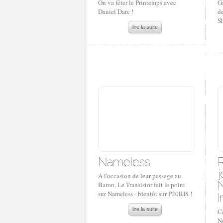
On va fêter le Printemps avec
G
Daniel Darc !
de
S
lire la suite
A l'occasion de leur passage au
Baron, Le Transistor fait le point
sur Nameless - bientôt sur P20RIS !
lire la suite
Ce
N