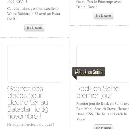
On va fêter le Printemps avec
Daniel Darc !
Cette semaine, c'est les excellents
White Rabbits le 28 avril au Point
lire la suite
FMR !
lire la suite
Premier jour de Rock en Seine av
Beat Mark, Seasick Steve, Herma
Dune, CSS, The Kills et Death In
Vegas
Ne nous remerciez pas, jouez !
lire la suite