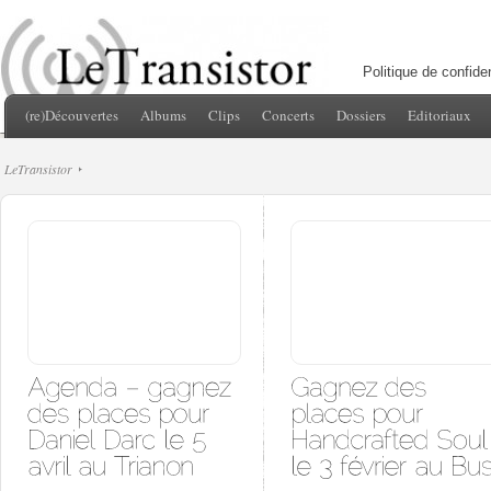
Politique de confiden
(re)Découvertes
Albums
Clips
Concerts
Dossiers
Editoriaux
LeTransistor