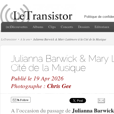
Politique de confiden
(re)Découvertes
Albums
Clips
Concerts
Dossiers
Editoriaux
LeTransistor
A la une
Julianna Barwick & Mary Lattimore à la Cité de la Musique
Publié le 19 Apr 2026
Photographe :
Chris Gee
Follow
Julianna Barwick
A l’occasion du passage de