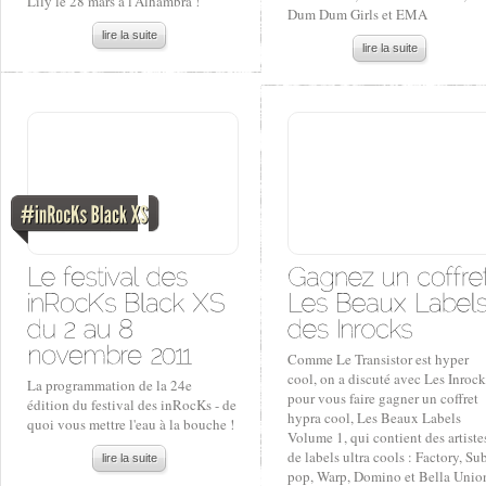
Lily le 28 mars à l'Alhambra !
Dum Dum Girls et EMA
lire la suite
lire la suite
Comme Le Transistor est hyper
cool, on a discuté avec Les Inrock
La programmation de la 24e
pour vous faire gagner un coffret
édition du festival des inRocKs - de
hypra cool, Les Beaux Labels
quoi vous mettre l'eau à la bouche !
Volume 1, qui contient des artiste
de labels ultra cools : Factory, Su
lire la suite
pop, Warp, Domino et Bella Unio