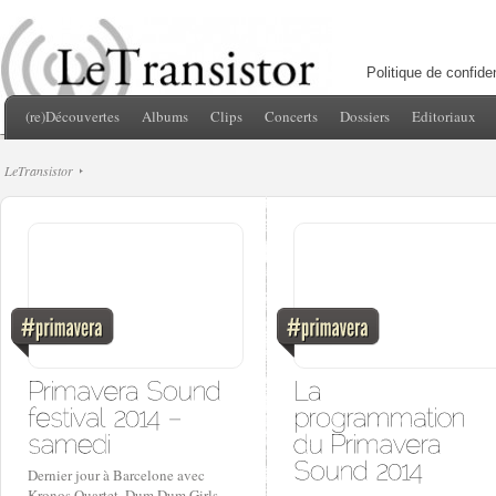
Politique de confiden
(re)Découvertes
Albums
Clips
Concerts
Dossiers
Editoriaux
LeTransistor
Dernier jour à Barcelone avec
Kronos Quartet, Dum Dum Girls,