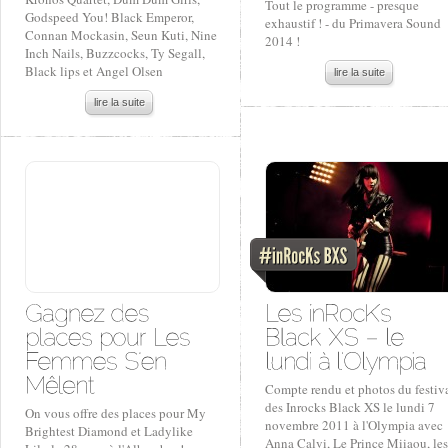
Tout le programme - presque
Godspeed You! Black Emperor,
exhaustif ! - du Primavera Sound
Connan Mockasin, Seun Kuti, Nine
2014 !
Inch Nails, Buzzcocks, Ty Segall,
Black lips et Angel Olsen
lire la suite
lire la suite
Compte rendu et photos du festiv
des Inrocks Black XS le lundi 7
On vous offre des places pour My
novembre 2011 à l'Olympia avec
Brightest Diamond et Ladylike
Anna Calvi, Le Prince Miiaou, les