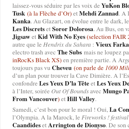
YuKon Bl
laissez-vous séduire par les voix de
Tusk
Mehdi Zannad
(à la Flèche d’Or)
et
. A 
Kanka
. Au Glazart, on évolue entre le dark, l
Les Discrets
Soror Dolorosa
et
. Au Bus, on v
Jigsaw
Kid With No Eyes
et
(selection FAIR
Vieux Farka
autre que le
Hendrix du Sahara
:
The Subs
electro trash avec
mais ne loupez p
inRocKs Black XS)
en première partie. A Arge
Cheveu
toujours pas vu
(on parle de
1000 Mil
d’un plan pour trouver la Cave Dimière. A l’Es
Les Yeux D’la Tête
Les Yeux De
confondre
et
Mungo P
à l’Inter, soirée
Out Of Bounds
avec
From Vancouver
Hill Valley
)
et
.
La Com
Samedi, c’est bon pour le moral ! Oui,
l’Olympia. A la Marock, le
Fireworks ! festival
Caandides
Arrington de Dionyso
et
. De son c