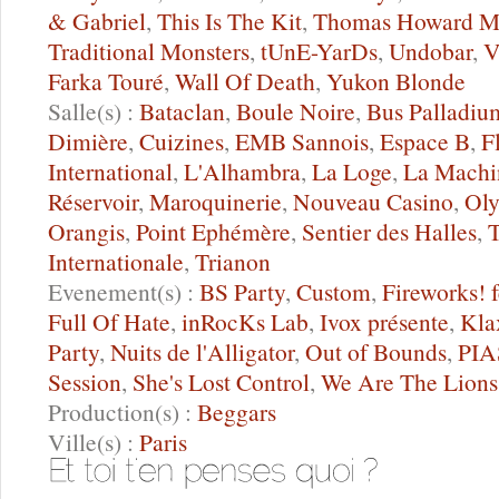
& Gabriel
,
This Is The Kit
,
Thomas Howard M
Traditional Monsters
,
tUnE-YarDs
,
Undobar
,
V
Farka Touré
,
Wall Of Death
,
Yukon Blonde
Salle(s) :
Bataclan
,
Boule Noire
,
Bus Palladiu
Dimière
,
Cuizines
,
EMB Sannois
,
Espace B
,
F
International
,
L'Alhambra
,
La Loge
,
La Machi
Réservoir
,
Maroquinerie
,
Nouveau Casino
,
Ol
Orangis
,
Point Ephémère
,
Sentier des Halles
,
T
Internationale
,
Trianon
Evenement(s) :
BS Party
,
Custom
,
Fireworks! f
Full Of Hate
,
inRocKs Lab
,
Ivox présente
,
Kla
Party
,
Nuits de l'Alligator
,
Out of Bounds
,
PIA
Session
,
She's Lost Control
,
We Are The Lions
Production(s) :
Beggars
Ville(s) :
Paris