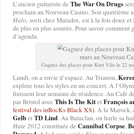
The War On Drugs
L’ancien guitariste de
ser
prochain au Nouveau Casino. Son quatrième
Halo
, sorti chez Matador, est à la fois doux e
de plus en plus assurée. Pour savoir comment g
d’agenda.
Gagnez des places pour Kurt Vile le 22 
Kere
Lundi, on a envie d’espace. Au Trianon,
explore tous les styles en un concert. A l’Oly
finissent leur semaine de résidence. Au Café d
This Is The Kit
François a
par Bristol avec
et
festival des inRocKs Black XS)
. A la Marock, 
Gelb
TD Lind
et
. Au Bataclan, on hurle sa ha
Cannibal Corpse
Be
Hate 2012
constituée de
,
Damned
. A la Loge, soirée
Klaxon
pour décou