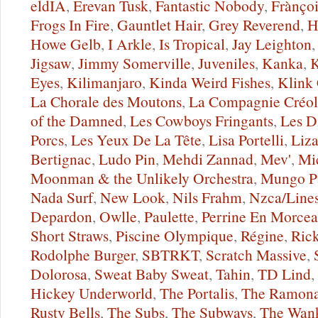
eldIA
,
Erevan Tusk
,
Fantastic Nobody
,
Frànço
Frogs In Fire
,
Gauntlet Hair
,
Grey Reverend
,
H
Howe Gelb
,
I Arkle
,
Is Tropical
,
Jay Leighton
Jigsaw
,
Jimmy Somerville
,
Juveniles
,
Kanka
,
K
Eyes
,
Kilimanjaro
,
Kinda Weird Fishes
,
Klink
La Chorale des Moutons
,
La Compagnie Créol
of the Damned
,
Les Cowboys Fringants
,
Les D
Porcs
,
Les Yeux De La Tête
,
Lisa Portelli
,
Liza
Bertignac
,
Ludo Pin
,
Mehdi Zannad
,
Mev'
,
Mi
Moonman & the Unlikely Orchestra
,
Mungo P
Nada Surf
,
New Look
,
Nils Frahm
,
Nzca/Line
Depardon
,
Owlle
,
Paulette
,
Perrine En Morce
Short Straws
,
Piscine Olympique
,
Régine
,
Ric
Rodolphe Burger
,
SBTRKT
,
Scratch Massive
,
Dolorosa
,
Sweat Baby Sweat
,
Tahin
,
TD Lind
,
Hickey Underworld
,
The Portalis
,
The Ramona
Rusty Bells
,
The Subs
,
The Subways
,
The Wank