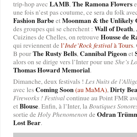
LAMB
The Ramona Flowers
trip-hop avec
,
e
une fois n’est pas coutume, ce sera du folk avec
Fashion Barbe
Moonman & the Unlikely 
et
Wall of Death
des groupes qui se cherchent :
,
Housse de R
Cuizines de Chelles, on retrouve
qui reviennent de
l’
Inde’Rock festival
à Tours
.
The Rusty Bells
Cannibal Pigeon
B pour
,
et
alors on se dirige vers l’Inter pour une
She’s Lo
Thomas Howard Memorial
.
Dimanche, deux festivals !
Les Nuits de l’Allig
Coming Soon
Dirty Be
avec les
(au MaMA)
,
Fireworks ! Festival
continue au Point FMR a
Blouse
et
. Enfin, à l’Inter, la
Boutiques Sonores
Odran Trümm
sortie de
Holy Phenomenon
de
Lost Bear
.