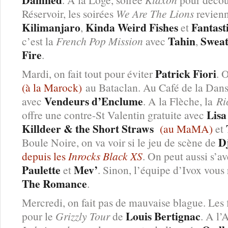
Réservoir, les soirées
We Are The Lions
revien
Kilimanjaro
Kinda Weird Fishes
Fantast
,
et
Tahin
Sweat
c’est la
French Pop Mission
avec
,
Fire
.
Patrick Fiori
Mardi, on fait tout pour éviter
. 
(à la Marock)
au Bataclan. Au Café de la Danse
Vendeurs d’Enclume
avec
. A la Flèche, la
Ri
Lisa
offre une contre-St Valentin gratuite avec
Killdeer & the Short Straws
(au MaMA)
et
D
Boule Noire, on va voir si le jeu de scène de
depuis les
Inrocks Black XS
. On peut aussi s’a
Paulette
Mev’
et
. Sinon, l’équipe d’Ivox vou
The Romance
.
Mercredi, on fait pas de mauvaise blague. Les 
Louis Bertignac
pour le
Grizzly Tour
de
. A l’