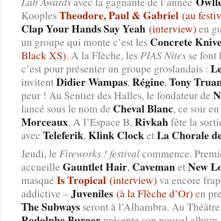
Owll
Lab Awards
avec la gagnante de l’année
Theodore, Paul & Gabriel
Kooples
(au festi
Clap Your Hands Say Yeah
(interview)
en gu
Concrete Kniv
un groupe qui monte c’est les
Black XS)
. A la Flèche, les
PIAS Nites
se font 
Le
c’est pour présenter un groupe groslandais :
Didier Wampas
Régine
Tony Truan
invitent
,
,
No
peur ! Au Sentier des Halles, le fondateur de
Cheval Blanc
lancé sous le nom de
, ce soir e
Morceaux
Rivkah
. A l’Espace B,
fête la sor
Teleferik
Klink Clock
La Chorale d
avec
,
et
Jeudi, le
Fireworks ! festival
commence. Premier 
Gauntlet Hair
Caveman
New L
accueille
,
et
Is Tropical
masqué
(interview)
va encore frap
Juveniles
addictive –
(à la Flèche d’Or)
en pre
The Subways
seront à l’Alhambra. Au Théâtre 
Rodolphe Burger
présente son nouvel album