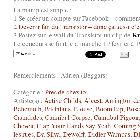
La manip est simple :
1 Se créer un compte sur Facebook – comment ç
2 Devenir fan du Transistor – donc ça aussi c’es
Ku
3 Postez sur le wall du Transistor un clip de
Le concours se finit le dimanche 19 février à 
Follow
Remerciements : Adrien (Beggars)
Catégorie :
Près de chez toi
Artiste(s) :
Active Childs
,
Alcest
,
Arrington d
Behemoth
,
Bikinians
,
Blouse
,
Boom Bip
,
Bosc
Caandides
,
Cannibal Corpse
,
Cannibal Pigeon
Cheveu
,
Clap Your Hands Say Yeah
,
Coming 
les rues
,
Da Silva
,
Dewolff
,
Didier Wampas
,
Di