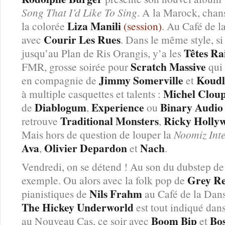
Song That I’d Like To Sing
. A la Marock, chan
Liza Manili
la colorée
(session)
. Au Café de l
Courir Les Rues
avec
. Dans le même style, si
Têtes Ra
jusqu’au Plan de Ris Orangis, y’a les
Scratch Massive
FMR, grosse soirée pour
qui 
Jimmy Somerville
Koud
en compagnie de
et
Michel Clou
à multiple casquettes et talents :
Diablogum
Experience
Binary Audio 
de
,
ou
Traditional Monsters
Ricky Holly
retrouve
,
Mais hors de question de louper la
Noomiz Inte
Ava
Olivier Depardon
Nach
,
et
.
Vendredi, on se détend ! Au son du dubstep d
Grey R
exemple. Ou alors avec la folk pop de
Nils Frahm
pianistiques de
au Café de la Dans
The Hickey Underworld
est tout indiqué dans
Boom Bip
Bo
au Nouveau Cas, ce soir avec
et