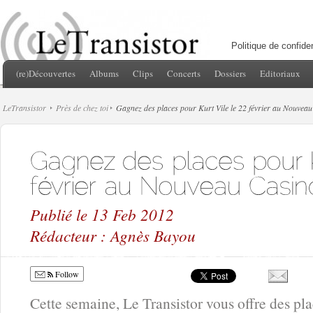
Politique de confiden
(re)Découvertes
Albums
Clips
Concerts
Dossiers
Editoriaux
LeTransistor
Près de chez toi
Gagnez des places pour Kurt Vile le 22 février au Nouvea
Publié le 13 Feb 2012
Rédacteur : Agnès Bayou
Follow
Cette semaine, Le Transistor vous offre des pla