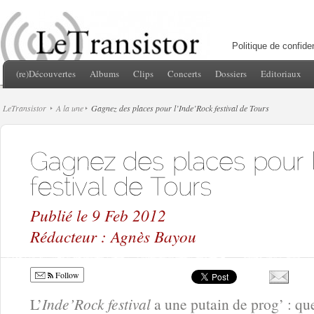
Politique de confiden
(re)Découvertes
Albums
Clips
Concerts
Dossiers
Editoriaux
LeTransistor
A la une
Gagnez des places pour l’Inde’Rock festival de Tours
Publié le 9 Feb 2012
Rédacteur : Agnès Bayou
Follow
L’
Inde’Rock festival
a une putain de prog’ : qu