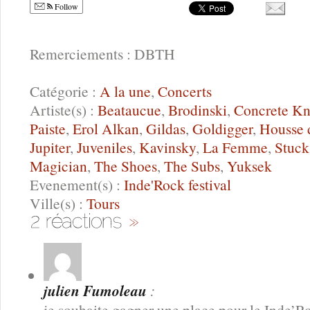
Follow
Remerciements : DBTH
Catégorie :
A la une
,
Concerts
Artiste(s) :
Beataucue
,
Brodinski
,
Concrete Kn
Paiste
,
Erol Alkan
,
Gildas
,
Goldigger
,
Housse 
Jupiter
,
Juveniles
,
Kavinsky
,
La Femme
,
Stuck
Magician
,
The Shoes
,
The Subs
,
Yuksek
Evenement(s) :
Inde'Rock festival
Ville(s) :
Tours
julien Fumoleau
:
je souhaite gagner une place pour le Inde’R