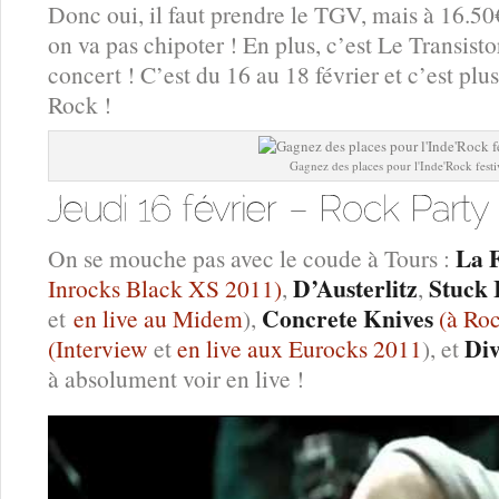
Donc oui, il faut prendre le TGV, mais à 16.50€
on va pas chipoter ! En plus, c’est Le Transisto
concert ! C’est du 16 au 18 février et c’est pl
Rock !
Gagnez des places pour l'Inde'Rock festi
La 
On se mouche pas avec le coude à Tours :
D’Austerlitz
Stuck 
Inrocks Black XS 2011)
,
,
Concrete Knives
et
en live au Midem
),
(à Roc
Div
(Interview
et
en live aux Eurocks 2011
), et
à absolument voir en live !