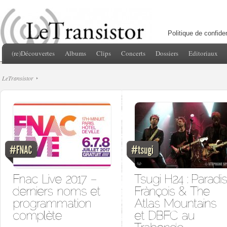
Politique de confiden
(re)Découvertes
Albums
Clips
Concerts
Dossiers
Editoriaux
LeTransistor