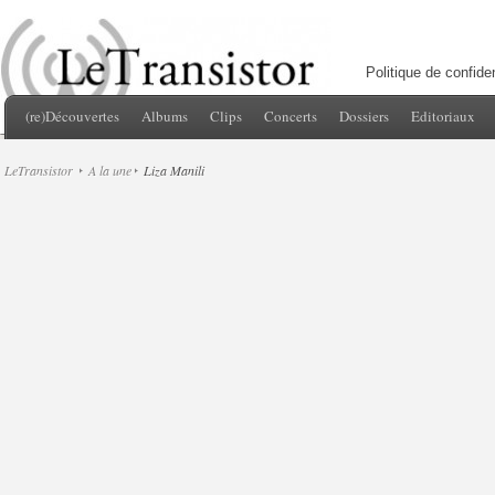
Politique de confiden
(re)Découvertes
Albums
Clips
Concerts
Dossiers
Editoriaux
LeTransistor
A la une
Liza Manili