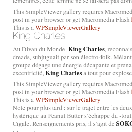
téméraires, cette femme ne se laissera pas dom
This SimpleViewer gallery requires Macromedi
post in your browser or get Macromedia Flash
This is a
WPSimpleViewerGallery
King Charles
Au Divan du Monde,
, reconnai
dreads, subjuguait par son électro-folk. Mêlant 
groupe dégage une énergie décapante et prenan
King Charles
excentricité,
a tout pour explose
This SimpleViewer gallery requires Macromedi
post in your browser or get Macromedia Flash
This is a
WPSimpleViewerGallery
Note pour plus tard : sur le trajet entre les deu
hystérique au Peanut Butter s’échappe du -tou
SOK
Cigale. Renseignements pris, il s’agit de