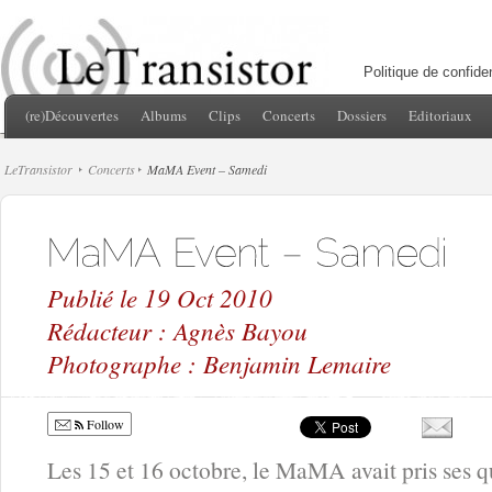
Politique de confiden
(re)Découvertes
Albums
Clips
Concerts
Dossiers
Editoriaux
LeTransistor
Concerts
MaMA Event – Samedi
Publié le 19 Oct 2010
Rédacteur : Agnès Bayou
Photographe : Benjamin Lemaire
Follow
Les 15 et 16 octobre, le MaMA avait pris ses q