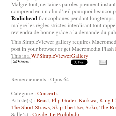
Malgré tout, certaines paroles prennent instant
comprend en un clin d’œil pourquoi beaucoup i
Radiohead
francophones pendant longtemps. U
malgré les règles strictes interdisant tout rappel
reviendra de bonne grâce à la demande du pub
This SimpleViewer gallery requires Macromedi
post in your browser or get Macromedia Flash
This is a
WPSimpleViewerGallery
Follow
Remerciements : Opus 64
Catégorie :
Concerts
Artiste(s) :
Beast
,
Flip Grater
,
Karkwa
,
King C
The Short Straws
,
Skip The Use
,
Soko
,
The Ro
Salle(s) :
Cigale
,
Le Prohibido