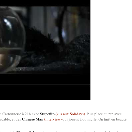
Stupeflip
la Cartonnerie à 21h avec
(vus aux Solidays)
. Puis place au rap avec
Chinese Man
acable, et des
(interview)
qui jouent à domicile. On finit en beauté