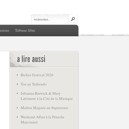
ssions
Tribune libre
Biches Festival 2026
Toe au Trabendo
Julianna Barwick & Mary
Lattimore à la Cité de la Musique
Marlon Magnée au Supersonic
Weekend Affair à la Péniche
Marcounet