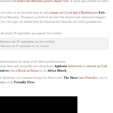
carrément
à Charleville-Mézières pour Cabaret Vert
. A croire que culture et soleil
Eels
e son côté, et on descend dans le sud
comme on l’avait fait à Madrid pour
…
stival Marsatac. Pourquoi ce festival devrait être réservé aux chanceux baignés
’on s’est tapé, on mérite bien de chausser nos lunettes de soleil pendant les
e du jeudi 29 septembre au samedi 1er octobre.
Marsatac du 29 septembre au 1er octobre
monstration de skate et de riders professionnels.
Applause
Scène Seita qui accueille nos chouchous
(interview
et
concert au Café
Knives
Africa Hitech
(vus à Rock en Seine)
et de
.
The Shoes
et Aléatoire, on commencera par les fracassants
(aux Eurocks)
, suivis
Friendly Fires
orus
) et de
.