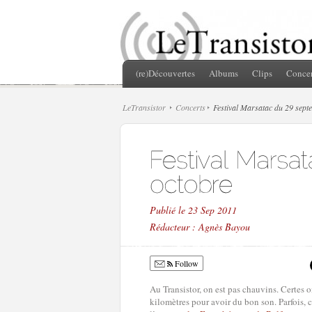
(re)Découvertes
Albums
Clips
Concer
LeTransistor
Concerts
Festival Marsatac du 29 sept
Publié le 23 Sep 2011
Rédacteur : Agnès Bayou
Follow
Au Transistor, on est pas chauvins. Certes on
kilomètres pour avoir du bon son. Parfois, 