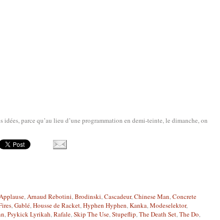
 les idées, parce qu’au lieu d’une programmation en demi-teinte, le dimanche, on
Applause
,
Arnaud Rebotini
,
Brodinski
,
Cascadeur
,
Chinese Man
,
Concrete
Fires
,
Gablé
,
Housse de Racket
,
Hyphen Hyphen
,
Kanka
,
Modeselektor
,
hn
,
Psykick Lyrikah
,
Rafale
,
Skip The Use
,
Stupeflip
,
The Death Set
,
The Do
,