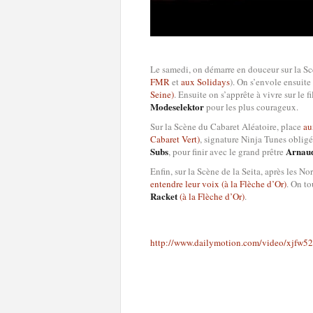
Le samedi, on démarre en douceur sur la Sc
FMR
et
aux Solidays
). On s’envole ensuit
Seine)
. Ensuite on s’apprête à vivre sur le f
Modeselektor
pour les plus courageux.
Sur la Scène du Cabaret Aléatoire, place
au
Cabaret Vert)
, signature Ninja Tunes obligé
Subs
Arnaud
, pour finir avec le grand prêtre
Enfin, sur la Scène de la Seita, après les 
entendre leur voix (à la Flèche d’Or)
. On to
Racket
(à la Flèche d’Or)
.
http://www.dailymotion.com/video/xjfw52