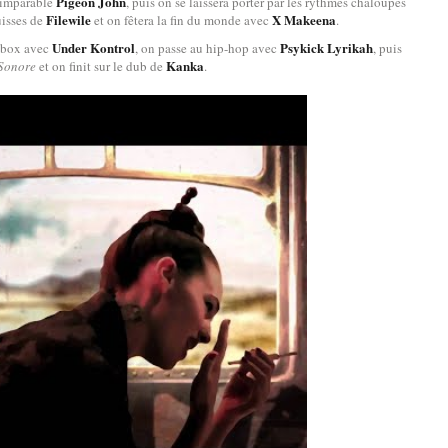
Pigeon John
l’imparable
, puis on se laissera porter par les rythmes chaloupés
Filewile
X Makeena
uisses de
et on fêtera la fin du monde avec
.
Under Kontrol
Psykick Lyrikah
atbox avec
, on passe au hip-hop avec
, puis
Kanka
 Sonore
et on finit sur le dub de
.