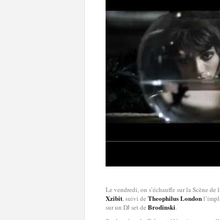
Le vendredi, on s’échauffe sur la Scène de 
Xzibit
Theophilus London
, suivi de
l’impl
Brodinski
sur un DJ set de
.