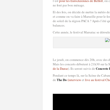
l’est
pour les Eurockéennes de Belfort
, ou 
ne font pas bon ménage.
Et des fois, on décide de mettre la météo d
et comme on va faire à Marseille pour le fe
de soleil de la région PACA ? Après l’été qu
balances.
Cette année, le festival Marsatac se déroul
Le jeudi, on commence dès 20h, avec des dé
Mais les concerts débutent à 21h30 sur la 
Concrete 
de la Danse
). Ils seront suivis de
Pendant ce temps là, sur la Scène du Cabar
The Do
de
(interview
et
live au festival Ch