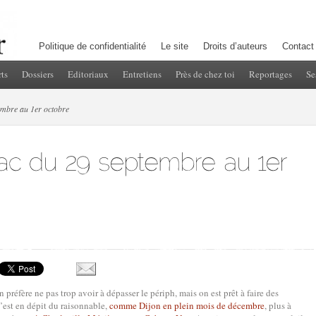
Politique de confidentialité
Le site
Droits d’auteurs
Contact
ts
Dossiers
Editoriaux
Entretiens
Près de chez toi
Reportages
Se
embre au 1er octobre
 préfère ne pas trop avoir à dépasser le périph, mais on est prêt à faire des
c’est en dépit du raisonnable,
comme Dijon en plein mois de décembre
, plus à