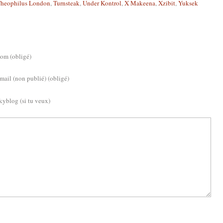
heophilus London
,
Turnsteak
,
Under Kontrol
,
X Makeena
,
Xzibit
,
Yuksek
om (obligé)
mail (non publié) (obligé)
kyblog (si tu veux)