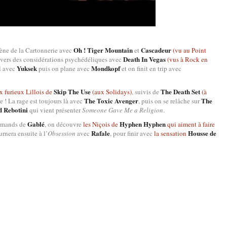
Oh ! Tiger Mountain
Cascadeur
ène de la Cartonnerie avec
et
(vu au Point
Death In Vegas
e vers des considérations psychédéliques avec
(vus à Rock en
Yuksek
Mondkopf
il avec
puis on plane avec
et on finit en trip avec
Skip The Use
The Death Set
x furieux Lillois de
(aux Solidays)
, suivis de
(à
The Toxic Avenger
The
e ! La rage est toujours là avec
, puis on se relâche sur
 Rebotini
qui vient présenter
Someone Gave Me a Religion
.
Gablé
Hyphen Hyphen
Normands de
, on découvre
les Niçois de
qui aiment à faire
Rafale
Housse de
urnera ensuite à l’
Obsession
avec
, pour finir avec
la sensation