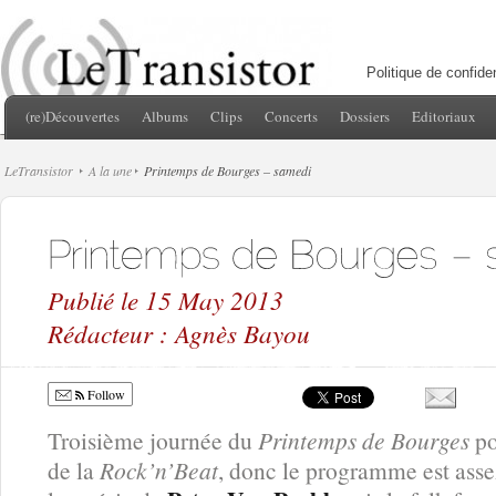
Politique de confiden
(re)Découvertes
Albums
Clips
Concerts
Dossiers
Editoriaux
LeTransistor
A la une
Printemps de Bourges – samedi
Publié le 15 May 2013
Rédacteur : Agnès Bayou
Follow
Troisième journée du
Printemps de Bourges
po
de la
Rock’n’Beat
, donc le programme est as