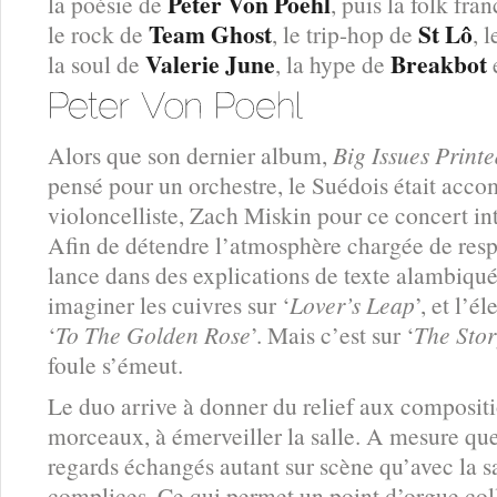
Peter Von Poehl
la poésie de
, puis la folk fr
Team Ghost
St Lô
le rock de
, le trip-hop de
, 
Valerie June
Breakbot
la soul de
, la hype de
e
Alors que son dernier album,
Big Issues Print
pensé pour un orchestre, le Suédois était acc
violoncelliste, Zach Miskin pour ce concert i
Afin de détendre l’atmosphère chargée de res
lance dans des explications de texte alambiqu
imaginer les cuivres sur ‘
Lover’s Leap
’, et l’é
‘
To The Golden Rose
’. Mais c’est sur ‘
The Stor
foule s’émeut.
Le duo arrive à donner du relief aux compositio
morceaux, à émerveiller la salle. A mesure que
regards échangés autant sur scène qu’avec la sa
complices. Ce qui permet un point d’orgue coll