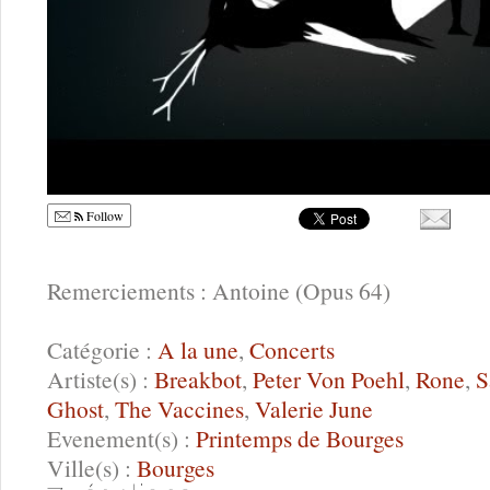
Follow
Remerciements : Antoine (Opus 64)
Catégorie :
A la une
,
Concerts
Artiste(s) :
Breakbot
,
Peter Von Poehl
,
Rone
,
S
Ghost
,
The Vaccines
,
Valerie June
Evenement(s) :
Printemps de Bourges
Ville(s) :
Bourges