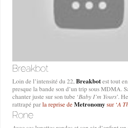
Breakbot
Loin de l’intensité du 22,
est tout e
presque la bande son d’un trip sous MDMA. Sau
chanter juste sur son tube ‘
Baby I’m Yours
’. H
Metronomy
rattrapé par
la reprise de
sur ‘
A T
Avec ses lunettes rondes et son air d’enfant un