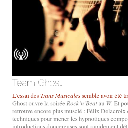
L’essai des
Trans Musicales
semble avoir été t
Ghost ouvre la soirée
Rock’n’Beat
au
W
. Et po
retrouve encore plus musclé : Félix Delacroix
techniques pour mener les hypnotiques composi
introductions doucereuses sont rapidement dé