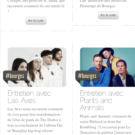
Cockpit, des potes de JC Satan, qui
Lab. Interview aux Inouïs du
racontent comment ils ont atterri là
Printemps de Bourges
!
lire la suite
lire la suite
Las Aves nous racontent comment
ils s'est passé leur transformation :
Plants and Animals viennent de
de l'état de punk de The Dodoz à
sortir Waltzed in from the
leur accouchement de l'album Die
Rumbling ! L'occasion pour Le
in Shanghai hip-hop electro
Transistor de publier l'interview