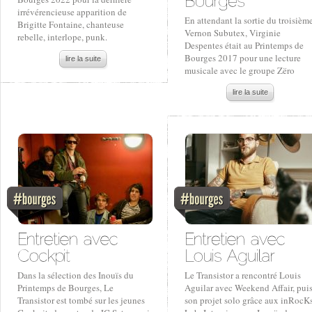
irrévérencieuse apparition de
En attendant la sortie du troisièm
Brigitte Fontaine, chanteuse
Vernon Subutex, Virginie
rebelle, interlope, punk.
Despentes était au Printemps de
Bourges 2017 pour une lecture
lire la suite
musicale avec le groupe Zëro
lire la suite
Dans la sélection des Inouïs du
Le Transistor a rencontré Louis
Printemps de Bourges, Le
Aguilar avec Weekend Affair, pui
Transistor est tombé sur les jeunes
son projet solo grâce aux inRocK