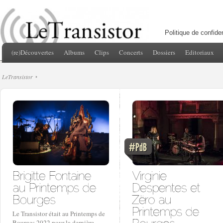
Politique de confiden
(re)Découvertes
Albums
Clips
Concerts
Dossiers
Editoriaux
LeTransistor
Le Transistor était au Printemps de
Bourges 2022 pour la dernière