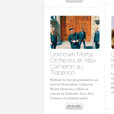
Le
re
Profitant de leur programmation au
pr
festival Glastonbury, Unknown
B
Mortal Orchestra s'offrait un
al
concert au Trabendo. Avec Alex
Cameron en première partie
lire la suite