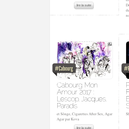
De
lire la suite
de
n
et Sônge, Cigarettes After Sex, Agar
Sh
Agar par Kova
lire la suite