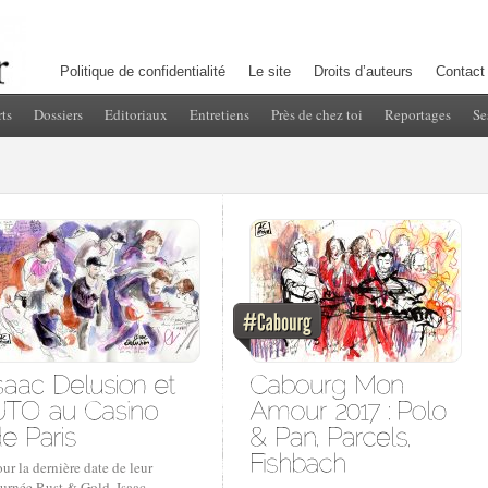
Politique de confidentialité
Le site
Droits d’auteurs
Contact
ts
Dossiers
Editoriaux
Entretiens
Près de chez toi
Reportages
Se
ur la dernière date de leur
ournée Rust & Gold, Isaac