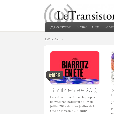
(re)Découvertes
Albums
Clips
Concer
LeTransistor
Le festival Biarritz en été propose
un weekend bouillant du 19 au 21
juillet 2019 dans les jardins de la
Po
Cité de l'Océan à... Biarritz !
t