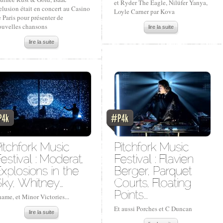
et Ryder The Eagle, Nilüfer Yanya,
lusion était en concert au Casino
Loyle Carner par Kova
 Paris pour présenter de
ouvelles chansons
lire la suite
lire la suite
ame, et Minor Victories...
Et aussi Porches et C Duncan
lire la suite