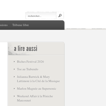
ssions
Tribune libre
Biches Festival 2026
Toe au Trabendo
Julianna Barwick & Mary
Lattimore à la Cité de la Musique
Marlon Magnée au Supersonic
Weekend Affair à la Péniche
Marcounet