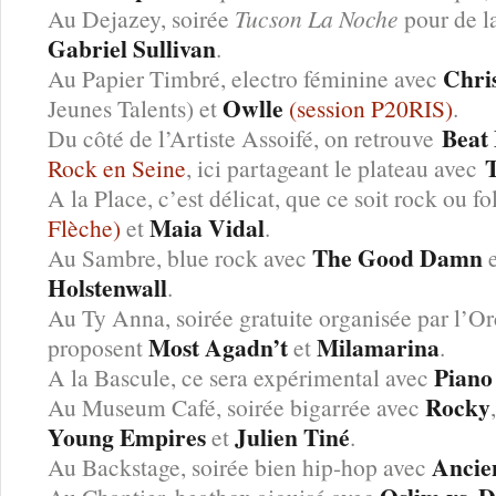
Au Dejazey, soirée
Tucson La Noche
pour de l
Gabriel Sullivan
.
Chri
Au Papier Timbré, electro féminine avec
Owlle
Jeunes Talents) et
(session P20RIS)
.
Beat
Du côté de l’Artiste Assoifé, on retrouve
T
Rock en Seine
, ici partageant le plateau avec
A la Place, c’est délicat, que ce soit rock ou f
Maia Vidal
Flèche)
et
.
The Good Damn
Au Sambre, blue rock avec
e
Holstenwall
.
Au Ty Anna, soirée gratuite organisée par l’Or
Most Agadn’t
Milamarina
proposent
et
.
Piano
A la Bascule, ce sera expérimental avec
Rocky
Au Museum Café, soirée bigarrée avec
Young Empires
Julien Tiné
et
.
Ancie
Au Backstage, soirée bien hip-hop avec