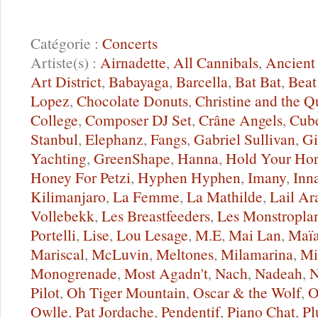
Catégorie :
Concerts
Artiste(s) :
Airnadette
,
All Cannibals
,
Ancient
Art District
,
Babayaga
,
Barcella
,
Bat Bat
,
Beat
Lopez
,
Chocolate Donuts
,
Christine and the 
College
,
Composer DJ Set
,
Crâne Angels
,
Cub
Stanbul
,
Elephanz
,
Fangs
,
Gabriel Sullivan
,
Gi
Yachting
,
GreenShape
,
Hanna
,
Hold Your Hor
Honey For Petzi
,
Hyphen Hyphen
,
Imany
,
Inn
Kilimanjaro
,
La Femme
,
La Mathilde
,
Lail Ar
Vollebekk
,
Les Breastfeeders
,
Les Monstropla
Portelli
,
Lise
,
Lou Lesage
,
M.E
,
Mai Lan
,
Maïa
Mariscal
,
McLuvin
,
Meltones
,
Milamarina
,
Mi
Monogrenade
,
Most Agadn't
,
Nach
,
Nadeah
,
N
Pilot
,
Oh Tiger Mountain
,
Oscar & the Wolf
,
O
Owlle
,
Pat Jordache
,
Pendentif
,
Piano Chat
,
Pl