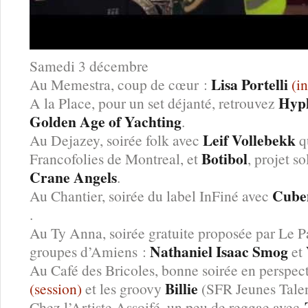
Samedi 3 décembre
Lisa Portelli
Au Memestra, coup de cœur :
(in
Hyp
A la Place, pour un set déjanté, retrouvez
Golden Age of Yachting
.
Leif Vollebekk
Au Dejazey, soirée folk avec
qu
Botibol
Francofolies de Montreal, et
, projet s
Crane Angels
.
Cube
Au Chantier, soirée du label InFiné avec
.
Au Ty Anna, soirée gratuite proposée par Le P
Nathaniel Isaac Smog
groupes d’Amiens :
et
Au Café des Bricoles, bonne soirée en perspect
Billie
(session)
et les groovy
(SFR Jeunes Talen
Chez l’Artiste Assoifé, un peu de reggae avec