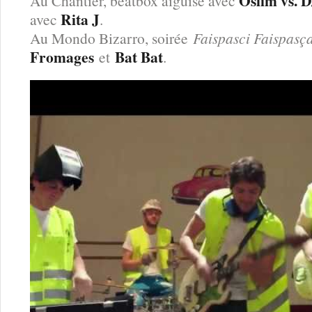
Oslim vs. 
Au Chantier, beatbox aiguisé avec
Rita J
avec
.
Au Mondo Bizarro, soirée
Faispasci Faispasç
Fromages
Bat Bat
et
.