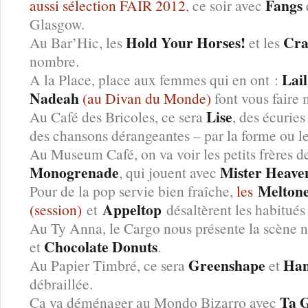
Fangs
aussi sélection FAIR 2012
, ce soir avec
Glasgow.
Hold Your Horses!
Cra
Au Bar’Hic, les
et les
nombre.
Lai
A la Place, place aux femmes qui en ont :
Nadeah
(au Divan du Monde)
font vous faire 
Lise
Au Café des Bricoles, ce sera
, des écurie
des chansons dérangeantes – par la forme ou le
Au Museum Café, on va voir les petits frères 
Monogrenade
Mister Heave
, qui jouent avec
Melton
Pour de la pop servie bien fraîche,
les
Appeltop
(session)
et
désaltèrent les habitués 
Au Ty Anna, le Cargo nous présente la scène
Chocolate Donuts
et
.
Greenshape
Ha
Au Papier Timbré, ce sera
et
débraillée.
Ta 
Ca va déménager au Mondo Bizarro avec