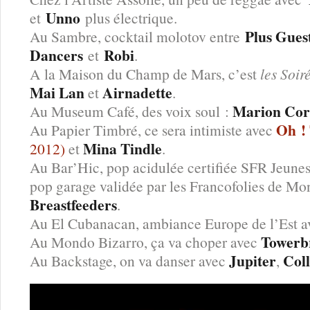
Unno
et
plus électrique.
Plus Gues
Au Sambre, cocktail molotov entre
Dancers
Robi
et
.
A la Maison du Champ de Mars, c’est
les Soi
Mai Lan
Airnadette
et
.
Marion Cor
Au Museum Café, des voix soul :
Oh !
Au Papier Timbré, ce sera intimiste avec
Mina Tindle
2012)
et
.
Au Bar’Hic, pop acidulée certifiée SFR Jeunes
pop garage validée par les Francofolies de Mo
Breastfeeders
.
Au El Cubanacan, ambiance Europe de l’Est 
Towerb
Au Mondo Bizarro, ça va choper avec
Jupiter
Col
Au Backstage, on va danser avec
,