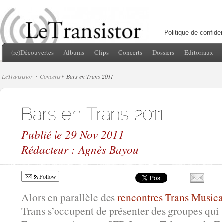
Politique de confiden
(re)Découvertes
Albums
Clips
Concerts
Dossiers
Editoriaux
LeTransistor
Concerts
Bars en Trans 2011
Publié le 29 Nov 2011
Rédacteur : Agnès Bayou
Follow
Alors en parallèle des
rencontres Trans Music
Trans s’occupent de présenter des groupes qui v