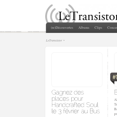
(re)Découvertes
Albums
Clips
Concer
LeTransistor
Al
T
Ba
pr