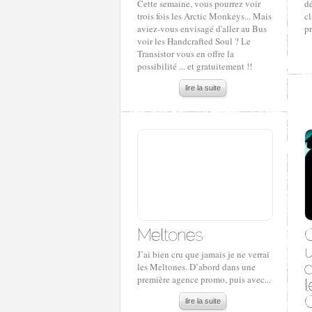
Cette semaine, vous pourrez voir
dé
trois fois les Arctic Monkeys... Mais
cl
aviez-vous envisagé d'aller au Bus
p
voir les Handcrafted Soul ? Le
Transistor vous en offre la
possibilité ... et gratuitement !!
lire la suite
J’ai bien cru que jamais je ne verrai
les Meltones. D’abord dans une
première agence promo, puis avec...
lire la suite