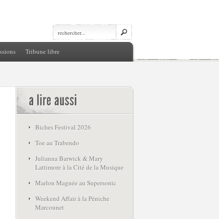
ssions
Tribune libre
Biches Festival 2026
Toe au Trabendo
Julianna Barwick & Mary
Lattimore à la Cité de la Musique
Marlon Magnée au Supersonic
Weekend Affair à la Péniche
Marcounet