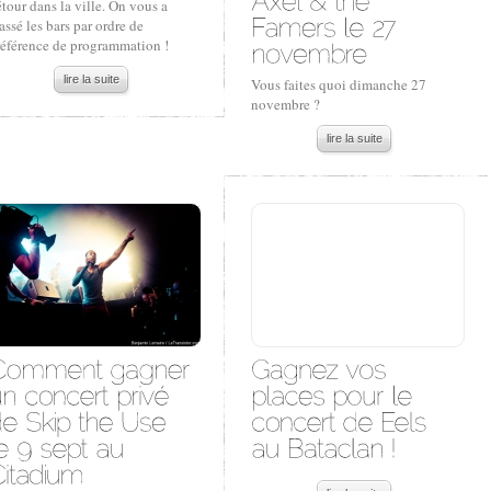
tour dans la ville. On vous a
assé les bars par ordre de
référence de programmation !
lire la suite
Vous faites quoi dimanche 27
novembre ?
lire la suite