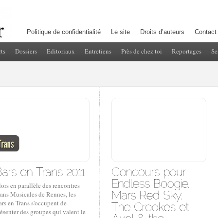
Politique de confidentialité
Le site
Droits d’auteurs
Contact
ts
Dossiers
Editoriaux
Entretiens
Près de chez toi
Reportages
Se
ors en parallèle des rencontres
rans Musicales de Rennes, les
rs en Trans s'occupent de
ésenter des groupes qui valent le