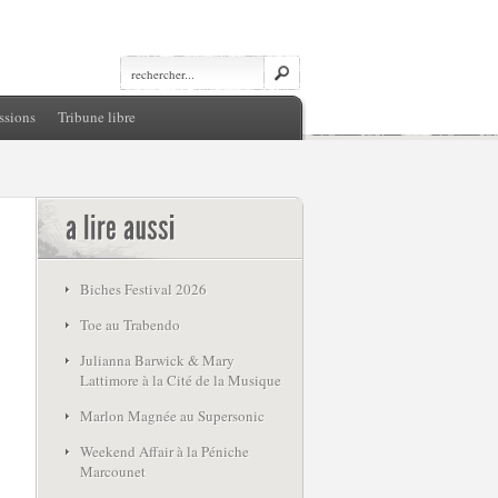
ssions
Tribune libre
Biches Festival 2026
Toe au Trabendo
Julianna Barwick & Mary
Lattimore à la Cité de la Musique
Marlon Magnée au Supersonic
Weekend Affair à la Péniche
Marcounet