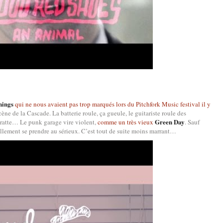
hings
qui ne nous avaient pas trop marqués lors du Pitchfork Music festival il y
Scène de la Cascade. La batterie roule, ça gueule, le guitariste roule des
Green Day
 gratte… Le punk garage vire violent,
comme un très vieux
. Sauf
ellement se prendre au sérieux. C’est tout de suite moins marrant…