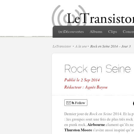
(re)Découvertes
Albums
Clips
Concer
LeTransistor
A la une
Rock en Seine 2014 – Jour 3
Publié le 2 Sep 2014
Rédacteur : Agnès Bayou
Follow
Dernier jour de
Rock en Seine
2014. Et la p
: les groupes sont une fois de plus très roc
Airbourne
en punk rock,
clament qu’ils ne
Thurston Moore
s’avère aussi inspiré qu’