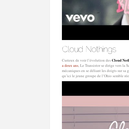
Cloud Not
Curieux de voir l’évolution des
a deux ans
, Le Transistor se dirige vers la 
mécaniques en se déliant les doigts sur sa
qu’ici le jeune groupe de l’Ohio semble ré