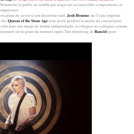
 Néanmoins le public ne semble pas réagir sur ces nouvelles compositions, et
impatience.
Josh Homme
tion plane de savoir si son deuxième mari,
, ne l’a pas imposée
Queens of the Stone Age
r des
reste posté pendant la moitié du concert pour
nvestir dans une image de femme indépendante, et critiquer ses collègues comme
Rancid
festement sur le géant du moment (après Tim Armstrong de
) pour