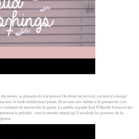
 du moins, se plaisent-ils à le penser. On dirait un revival, car rien n’a bougé
rse nus, le look traditionnel prime. Et niveau son, même si le groupe ne s’est
as vraiment de renouveler le genre. Le public regarde Joel O’Keeffe balancer des
éputation le précède : tout le monde attend qu’il escalade les poteaux de la
éponse.