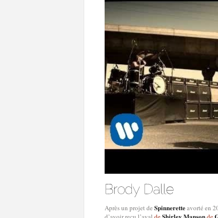
Spinnerette
Après un projet de
avorté en 2
Shirley Manson
d’avoir reçu l’aval
de
de