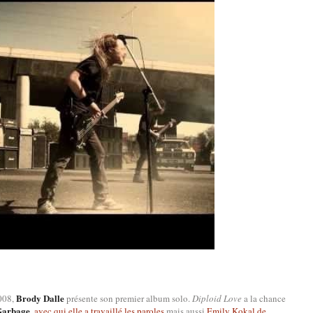
Brody Dalle
008,
présente son premier album solo.
Diploid Love
a la chance
Garbage
, avec qui elle a travaillé les paroles
mais aussi
Emily Kokal de