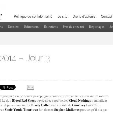
Politique de confidentialité
Le site
Droits d’auteurs
Contact
ts
Dossiers
Editoriaux
Entretiens
Près de chez toi
Reportages
Se
rogrammation ne nous a pas épargnés pour cette troisième session sur les rotules
Blood Red Shoes
Cloud Nothings
k ! Le duo
ouvre avec superbe, les
s’emballent
Brody Dalle
Courtney Love
 sont pas encore morts,
tient son rôle de
2.0,
Sonic Youth
Tinariwen
Stephen Malkmus
avec
,
fait danser,
prouve qu’il n’a pas