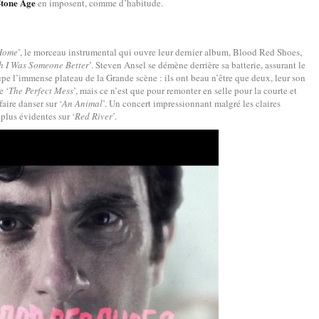
Stone Age
en imposent, comme d’habitude.
Home
’, le morceau instrumental qui ouvre leur dernier album, Blood Red Shoes,
h I Was Someone Better
’. Steven Ansel se démène derrière sa batterie, assurant le
e l’immense plateau de la Grande scène : ils ont beau n’être que deux, leur son
e ‘
The Perfect Mess
’, mais ce n’est que pour remonter en selle pour la courte et
 faire danser sur ‘
An Animal
’. Un concert impressionnant malgré les claires
plus évidentes sur ‘
Red River
’.