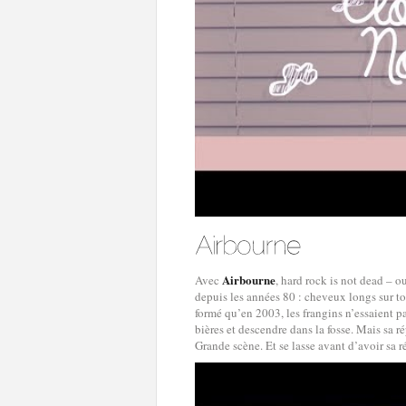
Airbourne
Avec
, hard rock is not dead – ou
depuis les années 80 : cheveux longs sur to
formé qu’en 2003, les frangins n’essaient p
bières et descendre dans la fosse. Mais sa r
Grande scène. Et se lasse avant d’avoir sa r