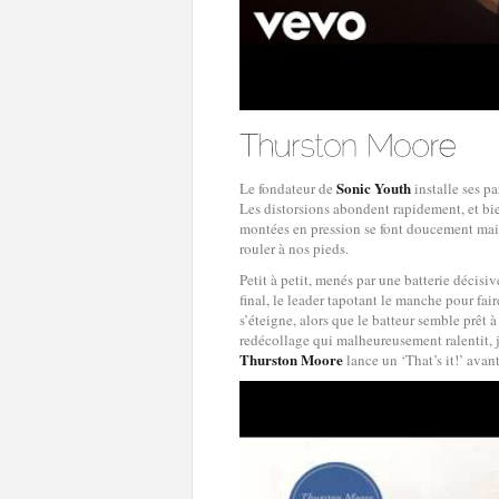
Sonic Youth
Le fondateur de
installe ses p
Les distorsions abondent rapidement, et bien
montées en pression se font doucement mai
rouler à nos pieds.
Petit à petit, menés par une batterie décisive
final, le leader tapotant le manche pour fai
s’éteigne, alors que le batteur semble prêt
redécollage qui malheureusement ralentit, j
Thurston Moore
lance un ‘That’s it!’ avan