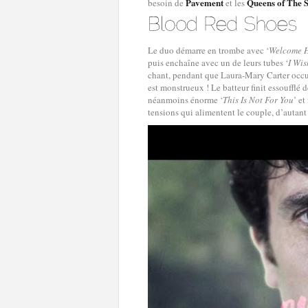
Pavement
Queens of The 
besoin de
et les
Le duo démarre en trombe avec ‘
Welcome 
puis enchaîne avec un de leurs tubes ‘
I Wis
chant, pendant que Laura-Mary Carter occup
est monstrueux ! Le batteur finit essoufflé d
néanmoins énorme ‘
This Is Not For You
’ et
tensions qui alimentent le couple, d’autant 