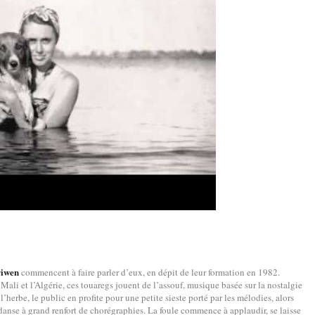
riwen
commencent à faire parler d’eux, en dépit de leur formation en 1982.
e Mali et l’Algérie, ces touaregs jouent de l’assouf, musique basée sur la nostalgie
’herbe, le public en profite pour une petite sieste porté par les mélodies, alors
a danse à grand renfort de chorégraphies. La foule commence à applaudir, se laisse