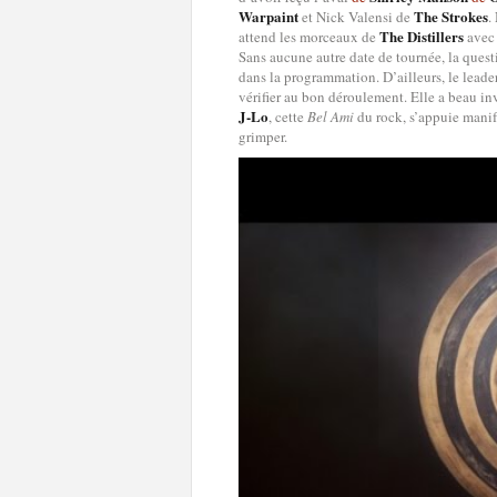
Warpaint
The Strokes
et Nick Valensi de
.
The Distillers
attend les morceaux de
avec 
Sans aucune autre date de tournée, la ques
dans la programmation. D’ailleurs, le leade
vérifier au bon déroulement. Elle a beau i
J-Lo
, cette
Bel Ami
du rock, s’appuie mani
grimper.