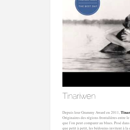
Tina
Depuis leur Grammy Award en 2011,
Originaires des régions frontalières entre l
que l’on peut comparer au blues. Posé dans l
que petit à petit, les bédouins invitent à l