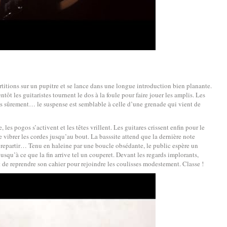
artitions sur un pupitre et se lance dans une longue introduction bien planante.
tôt les guitaristes tournent le dos à la foule pour faire jouer les amplis. Les
s sûrement… le suspense est semblable à celle d’une grenade qui vient de
, les pogos s’activent et les têtes vrillent. Les guitares crissent enfin pour le
re vibrer les cordes jusqu’au bout. La basssite attend que la dernière note
 à repartir… Tenu en haleine par une boucle obsédante, le public espère un
usqu’à ce que la fin arrive tel un couperet. Devant les regards implorants,
t de reprendre son cahier pour rejoindre les coulisses modestement. Classe !