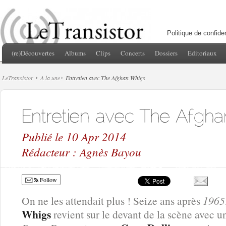
Politique de confiden
(re)Découvertes
Albums
Clips
Concerts
Dossiers
Editoriaux
LeTransistor
A la une
Entretien avec The Afghan Whigs
Publié le 10 Apr 2014
Rédacteur : Agnès Bayou
Follow
On ne les attendait plus ! Seize ans après
1965
Whigs
revient sur le devant de la scène avec 