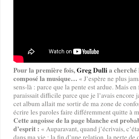
Pour la première fois,
Greg Dulli
a cherché l
composé la musique…
« J’espère ne plus jama
sens-là : parce que la pente est ardue. Mais en 
paraissait difficile parce que je l’avais encore 
cet album allait me sortir de ma zone de confort
écrire les paroles faire différemment quitte à 
Cette angoisse de la page blanche est probab
d’esprit :
« Auparavant, quand j’écrivais, c’ét
dans ma vie : la fin d’une relation, la perte de 