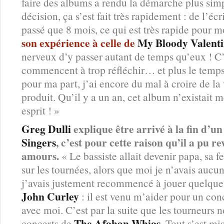
faire des albums a rendu la démarche plus simpl
décision, ça s’est fait très rapidement : de l’écr
passé que 8 mois, ce qui est très rapide pour m
son expérience à celle de
My Bloody Valent
nerveux d’y passer autant de temps qu’eux ! C’
commencent à trop réfléchir… et plus le temps
pour ma part, j’ai encore du mal à croire de la 
produit. Qu’il y a un an, cet album n’existai
esprit ! »
Greg Dulli
explique être arrivé à la fin d’u
Singers
, c’est pour cette raison qu’il a pu r
amours.
« Le bassiste allait devenir papa, sa 
sur les tournées, alors que moi je n’avais aucun
j’avais justement recommencé à jouer quelque
John Curley
: il est venu m’aider pour un conce
avec moi. C’est par la suite que les tourneurs n
The Afghan Whigs
concerts de
. Tout s’est mi