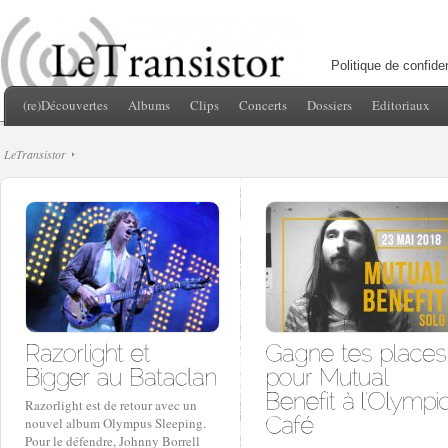
Politique de confiden
(re)Découvertes
Albums
Clips
Concerts
Dossiers
Editoriaux
LeTransistor
Razorlight est de retour avec un
nouvel album Olympus Sleeping.
Pour le défendre, Johnny Borrell