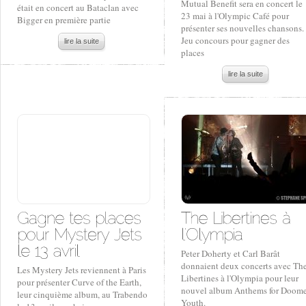
Mutual Benefit sera en concert le
était en concert au Bataclan avec
23 mai à l'Olympic Café pour
Bigger en première partie
présenter ses nouvelles chansons.
Jeu concours pour gagner des
lire la suite
places
lire la suite
Peter Doherty et Carl Barât
donnaient deux concerts avec Th
Les Mystery Jets reviennent à Paris
Libertines à l'Olympia pour leur
pour présenter Curve of the Earth,
nouvel album Anthems for Doom
leur cinquième album, au Trabendo
Youth.