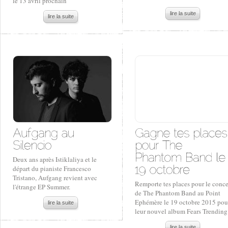
le 13 avril prochain
lire la suite
lire la suite
Deux ans après Istiklaliya et le
départ du pianiste Francesco
Tristano, Aufgang revient avec
Remporte tes places pour le conce
l'étrange EP Summer.
de The Phantom Band au Point
Ephémère le 19 octobre 2015 pou
lire la suite
leur nouvel album Fears Trending
lire la suite