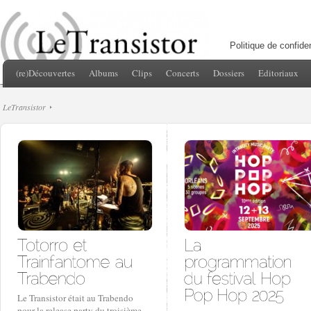
Politique de confiden
(re)Découvertes
Albums
Clips
Concerts
Dossiers
Editoriaux
LeTransistor
Le Transistor était au Trabendo
pour la release party du troisième