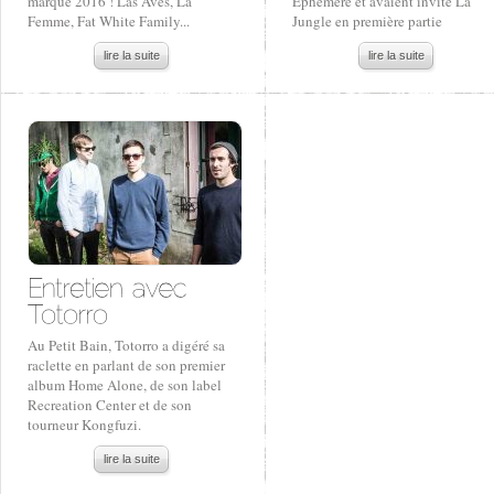
marqué 2016 ! Las Aves, La
Ephémère et avaient invité La
Femme, Fat White Family...
Jungle en première partie
lire la suite
lire la suite
Au Petit Bain, Totorro a digéré sa
raclette en parlant de son premier
album Home Alone, de son label
Recreation Center et de son
tourneur Kongfuzi.
lire la suite