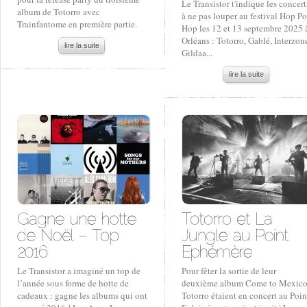
Le Transistor t'indique les concert
album de Totorro avec
à ne pas louper au festival Hop P
Trainfantome en première partie.
Hop les 12 et 13 septembre 2025 
Orléans : Totorro, Gablé, Interzon
lire la suite
Gildaa...
lire la suite
Le Transistor a imaginé un top de
Pour fêter la sortie de leur
l’année sous forme de hotte de
deuxième album Come to Mexico
cadeaux : gagne les albums qui ont
Totorro étaient en concert au Poin