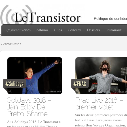
Politique de confiden
(re)Découvertes
Albums
Clips
Concerts
Dossiers
Editoriaux
LeTransistor
Sur les deux premières journées d
festival Fnac Live, nous avons
Aux Solidays 2018, Le Transistor a
retenu Bon Voyage Organisation,
vu les concerts de Milky Chance,