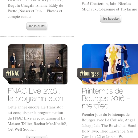
Feu! Chatterton, Jain, Nicolas
Requin Chagrin, Shame, Eddy de
Michaux, Odezenne et Thylacine
Pretto, Nasser et Jain… Photos et
compte-rendu
lire la suite
lire la suite
Cette année encore, Le Transistor
est conquis par la programmation
Premier jour du Printemps de
du FNAC Live avec notamment La
Bourges avec Le Colisée, Angel
Maison Tellier, Bachar Mar-Khalifé,
échappé de The Bewitched Hand,
Get Well Soon…
Holy Two, Theo Lawrence, San
Carol au 22 et Jain au W.