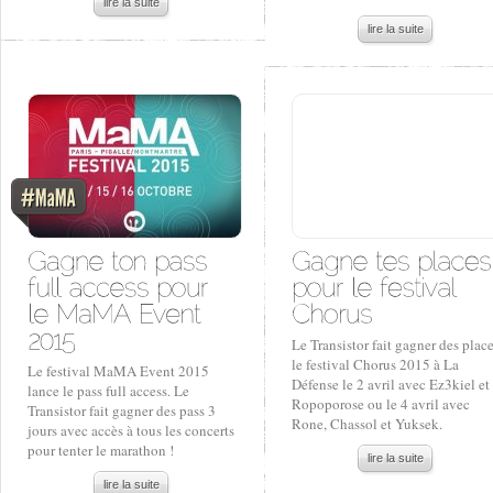
lire la suite
lire la suite
Le Transistor fait gagner des plac
le festival Chorus 2015 à La
Le festival MaMA Event 2015
Défense le 2 avril avec Ez3kiel et
lance le pass full access. Le
Ropoporose ou le 4 avril avec
Transistor fait gagner des pass 3
Rone, Chassol et Yuksek.
jours avec accès à tous les concerts
pour tenter le marathon !
lire la suite
lire la suite