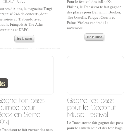
Pour le festival des inRocKs
Philips, le Transistor te fait gagner
ur ses dix ans, le magazine Tsugi
des places pour Benjamin Booker,
organisé 24h de concerts, dont
The Orwells, Parquet Courts et
ne soirée au Trabendo avec
Palma Violets vendredi 14
radis, Frànçois & The Atlas
novembre
ountains et DBFC
lire la suite
lire la suite
Le Transistor te fait gagner des pass
pour le samedi soir, et des tote bags
 Transistor te fait gagner des pass