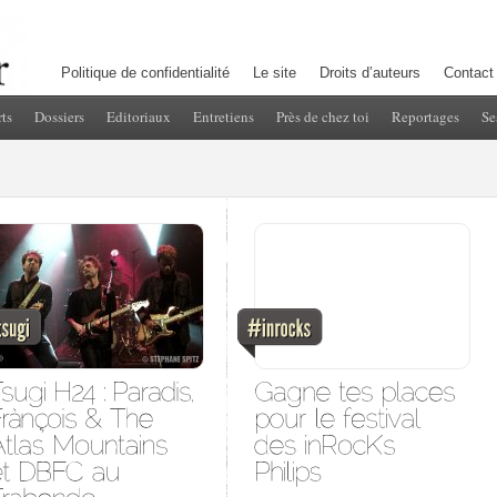
Politique de confidentialité
Le site
Droits d’auteurs
Contact
ts
Dossiers
Editoriaux
Entretiens
Près de chez toi
Reportages
Se