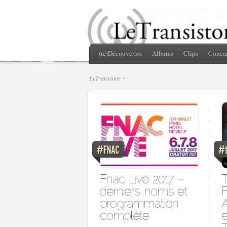
(re)Découvertes
Albums
Clips
Concer
LeTransistor