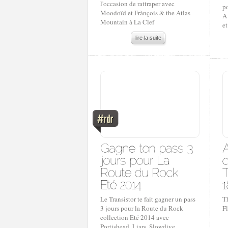
l'occasion de rattraper avec
p
Moodoïd et Frànçois & the Atlas
A 
Mountain à La Clef
et
lire la suite
Le Transistor te fait gagner un pass
Th
3 jours pour la Route du Rock
F
collection Eté 2014 avec
Portishead, Liars, Slowdive,