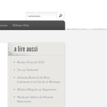
ssions
Tribune libre
Biches Festival 2026
Toe au Trabendo
Julianna Barwick & Mary
Lattimore à la Cité de la Musique
Marlon Magnée au Supersonic
Weekend Affair à la Péniche
Marcounet