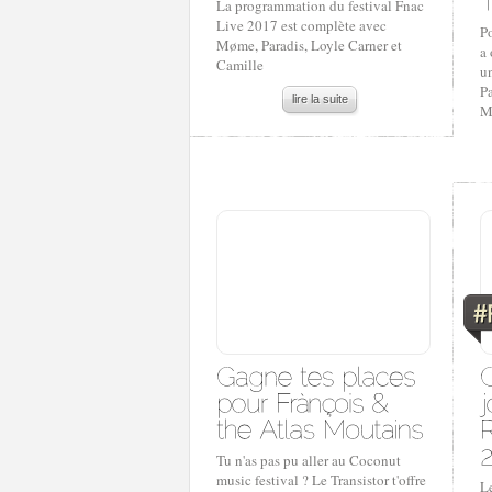
La programmation du festival Fnac
Live 2017 est complète avec
Po
Møme, Paradis, Loyle Carner et
a 
Camille
u
Pa
lire la suite
M
Tu n'as pas pu aller au Coconut
music festival ? Le Transistor t'offre
Le