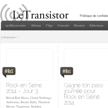
Politique de confiden
(re)Découvertes
Albums
Clips
Concerts
Dossiers
Editoriaux
LeTransistor
Blood Red Shoes, Cloud Nothings,
Airbourne, Brody Dalle, Thurston
Moore, Tinariwen, Stephen