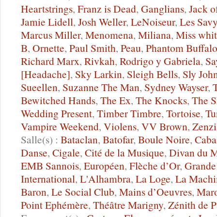
Heartstrings
,
Franz is Dead
,
Ganglians
,
Jack o
Jamie Lidell
,
Josh Weller
,
LeNoiseur
,
Les Savy
Marcus Miller
,
Menomena
,
Miliana
,
Miss whi
B
,
Ornette
,
Paul Smith
,
Peau
,
Phantom Buffal
Richard Marx
,
Rivkah
,
Rodrigo y Gabriela
,
Sa
[Headache]
,
Sky Larkin
,
Sleigh Bells
,
Sly Joh
Sueellen
,
Suzanne The Man
,
Sydney Wayser
,
Bewitched Hands
,
The Ex
,
The Knocks
,
The S
Wedding Present
,
Timber Timbre
,
Tortoise
,
Tu
Vampire Weekend
,
Violens
,
VV Brown
,
Zenzi
Salle(s) :
Bataclan
,
Batofar
,
Boule Noire
,
Caba
Danse
,
Cigale
,
Cité de la Musique
,
Divan du 
EMB Sannois
,
Européen
,
Flèche d’Or
,
Grande 
International
,
L'Alhambra
,
La Loge
,
La Machi
Baron
,
Le Social Club
,
Mains d’Oeuvres
,
Maro
Point Ephémère
,
Théâtre Marigny
,
Zénith de P