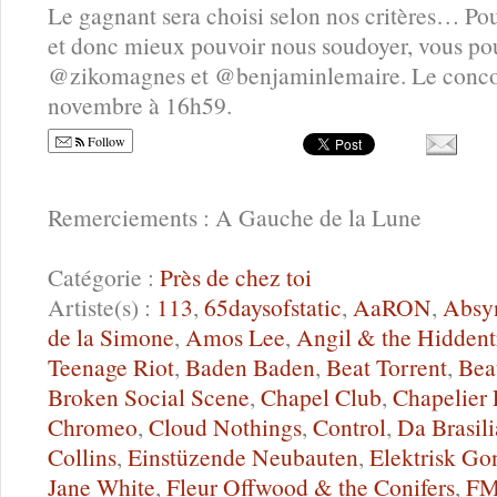
Le gagnant sera choisi selon nos critères… Po
et donc mieux pouvoir nous soudoyer, vous pouv
@zikomagnes et @benjaminlemaire. Le concours
novembre à 16h59.
Follow
Remerciements : A Gauche de la Lune
Catégorie :
Près de chez toi
Artiste(s) :
113
,
65daysofstatic
,
AaRON
,
Absy
de la Simone
,
Amos Lee
,
Angil & the Hiddent
Teenage Riot
,
Baden Baden
,
Beat Torrent
,
Bea
Broken Social Scene
,
Chapel Club
,
Chapelier
Chromeo
,
Cloud Nothings
,
Control
,
Da Brasili
Collins
,
Einstüzende Neubauten
,
Elektrisk Go
Jane White
,
Fleur Offwood & the Conifers
,
FM