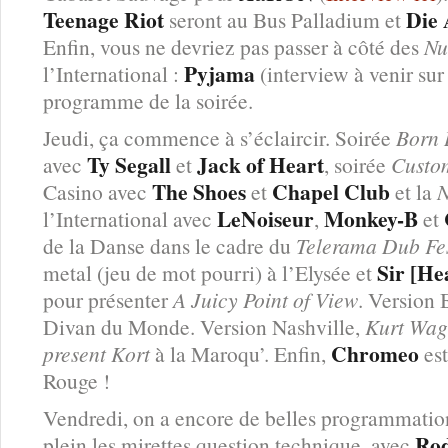
Teenage Riot
Die
seront au Bus Palladium et
Enfin, vous ne devriez pas passer à côté des
Nu
Pyjama
l’International :
(interview à venir sur
programme de la soirée.
Jeudi, ça commence à s’éclaircir. Soirée
Born 
Ty Segall
Jack of Heart
avec
et
, soirée
Custo
The Shoes
Chapel Club
Casino avec
et
et la
N
LeNoiseur
Monkey-B
l’International avec
,
et
de la Danse dans le cadre du
Telerama Dub Fes
Sir [He
metal (jeu de mot pourri) à l’Elysée et
pour présenter
A Juicy Point of View
. Version
Divan du Monde. Version Nashville,
Kurt Wag
Chromeo
present Kort
à la Maroqu’. Enfin,
est
Rouge !
Vendredi, on a encore de belles programmatio
Rod
plein les mirettes question technique, avec