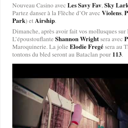
Les Savy Fav
Sky Lar
Nouveau Casino avec
,
Violens
P
Partez danser à la Flèche d’Or avec
,
Park
Airship
) et
.
Dimanche, après avoir fait vos mollusques sur 
Shannon Wright
P
L’époustouflante
sera avec
Elodie Fregé
Maroquinerie. La jolie
sera au T
113
tontons du bled seront au Bataclan pour
.