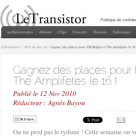
Politique de confiden
(re)Découvertes
Albums
Clips
Concerts
Dossiers
Editoriaux
LeTransistor
Près de chez toi
Gagnez des places pour FM Belfast et The Amplifetes le 16
Publié le 12 Nov 2010
Rédacteur : Agnès Bayou
Follow
On ne perd pas le rythme ! Cette semaine on vo