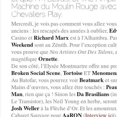
Mercredi, je vois pas comment vous allez vous
Ed
anciens : les rescapés des années à oublier,
Richard Marx
Casino et
est à l’Alhambra. Pa
Weekend
sont au Zénith. Pour l’exception cult
vous prouve que
Nos Artistes Ont Des Talons
,
Ornette
magnifique
.
De son côté, l’Elysée Montmartre offre une p
Broken Social Scene
Tortoise
Menomen
,
ET
Beatmark
Au Batofar, vous pourrez voir
et su
Pea
Mains d’œuvres, vous allez être touchés :
Man
Da Brasilians
, rien que ça ! Sinon les
(in
Le Transistor), les Neil Young en herbe, seron
Josh Weller
à la Flèche d’Or. Et les amoureu
AaRON
Cabaret Sauvage pour
(
Interview ici
)