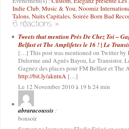
Evenement(s) :
Custom
,
Eleganz présente Les
Indie Club
,
Music & You
,
Noomiz Internationa
Talons
,
Nuits Capitales
,
Soirée Born Bad Reco
Tweets that mention Près De Chez Toi – G
Belfast et The Amplifetes le 16 ! | Le Trans
[…] This post was mentioned on Twitter by 
Dulorme and Agnès Bayou, Le Transistor. Le 
Gagnez des places pour FM Belfast et The Am
http://bit.ly/akntnA
[…]
Le 12 November 2010 à 19 h 24 min
abraracoussis
:
bonsoir
Surtout ne loupez pas Elodie Frégé en conc