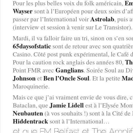
Em
Pour les plus belles voix du folk américain,
Wayser
sont à l’Européen pour deux soirs d’af
Astrolab
passer par l’International voir
, puis 
(interview et session à venir sur Le Transistor).
Mardi, il va falloir faire un tri, sinon on s’en s
65daysofstatic
sont de retour avec son quatr
Casino. Côté post punk expérimental, le Café
Th
Pour la caution rock anglais des années 80,
Ganglians
Point FMR avec
. Soirée Soul au 
Johnson
Ben l’Oncle Soul
Mad
et
. Et la petite
Maroquinerie.
Mais ce que j’ai vraiment envie de vous dire, 
Jamie Lidell
Bataclan, que
est à l’Elysée Mon
Neubauten
(à vos souhaits !) sont à la Cité d
Hiddentrack
sont à l’International…