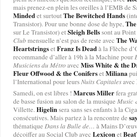
mais prenez-en plein les oreilles à l’EMB de 
Minded
The Bewitched
Hands
et surtout
(int
The
Transistor). Pour une bonne dose de hype,
Sleigh Bells
sur Le Transistor) et
sont au Poin
The W
Club
mensuelle n’est pas de reste avec
Heartstrings
Franz Is Dead
et
à la Flèche d’O
recommande d’aller à 19h à la Machine pour
Miss White & the D
Musiciens du Métro
avec
Fleur Offwood & the Conifers
Miliana
et
pui
l’International pour leurs
Nuits Capitales
avec
Marcus Miller
Samedi, on est libres !
fera gra
de basse fusion au salon de la musique
Music 
Higelin
Villette.
sera sans ses enfants à la Cig
sa
consécutives. Mais partez à la rencontre de
thématique
Dans la Bulle de…
à Mains D’œuvre
Lexicon
Beat
décoiffer au Social Club avec
et