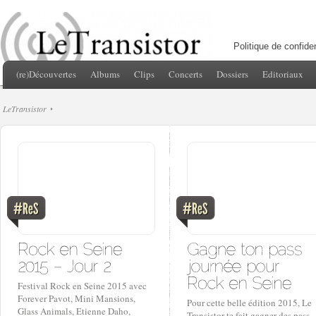
Politique de confiden
(re)Découvertes
Albums
Clips
Concerts
Dossiers
Editoriaux
LeTransistor
Festival Rock en Seine 2015 avec
Forever Pavot, Mini Mansions,
Pour cette belle édition 2015, Le
Glass Animals, Etienne Daho,
Transistor te fait gagner des pass