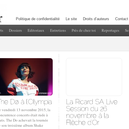
Politique de confidentialité
Le site
Droits d’auteurs
Contact
ts
Dossiers
Editoriaux
Entretiens
Près de chez toi
Reportages
Se
e vendredi 13 novembre 2015, la
ncurrence concerts était rude à
ris. The Do achevait la tournée
e son troisième album Shake