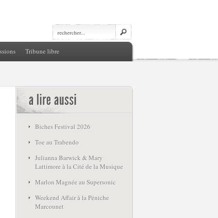
ssions
Tribune libre
Biches Festival 2026
Toe au Trabendo
Julianna Barwick & Mary
Lattimore à la Cité de la Musique
Marlon Magnée au Supersonic
Weekend Affair à la Péniche
Marcounet