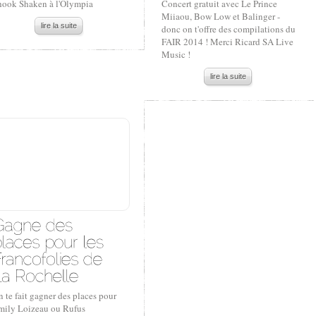
hook Shaken à l'Olympia
Concert gratuit avec Le Prince
Miiaou, Bow Low et Balinger -
lire la suite
donc on t'offre des compilations du
FAIR 2014 ! Merci Ricard SA Live
Music !
lire la suite
 te fait gagner des places pour
mily Loizeau ou Rufus