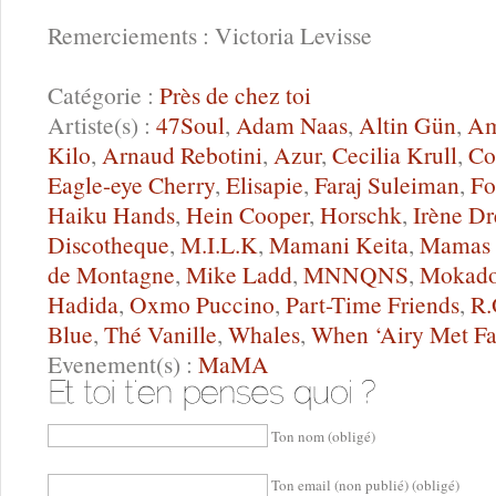
Remerciements : Victoria Levisse
Catégorie :
Près de chez toi
Artiste(s) :
47Soul
,
Adam Naas
,
Altin Gün
,
Am
Kilo
,
Arnaud Rebotini
,
Azur
,
Cecilia Krull
,
Co
Eagle-eye Cherry
,
Elisapie
,
Faraj Suleiman
,
F
Haiku Hands
,
Hein Cooper
,
Horschk
,
Irène Dr
Discotheque
,
M.I.L.K
,
Mamani Keita
,
Mamas
de Montagne
,
Mike Ladd
,
MNNQNS
,
Mokad
Hadida
,
Oxmo Puccino
,
Part-Time Friends
,
R.
Blue
,
Thé Vanille
,
Whales
,
When ‘Airy Met Fa
Evenement(s) :
MaMA
Ton nom (obligé)
Ton email (non publié) (obligé)