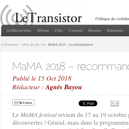
Politique de confiden
(re)Découvertes
Albums
Clips
Concerts
Dossiers
Editoriaux
LeTransistor
Près de chez toi
MaMA 2018 – recommandations
Publié le 15 Oct 2018
Rédacteur :
Agnès Bayou
Follow
Le
MaMA festival
revient du 17 au 19 octobre p
découvertes ! Génial, mais dans la programmat