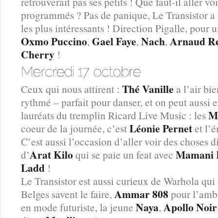
retrouverait pas ses petits ! Que faut-il aller vo
programmés ? Pas de panique, Le Transistor a f
les plus intéressants ! Direction Pigalle, pou
Oxmo Puccino
Gael Faye
Nach
Arnaud Re
,
,
,
Cherry
!
Thé Vanille
Ceux qui nous attirent :
a l’air bi
rythmé – parfait pour danser, et on peut aussi en
M
lauréats du tremplin Ricard Live Music : les
Léonie Pernet
coeur de la journée, c’est
et l’
C’est aussi l’occasion d’aller voir des choses 
Arat Kilo
Mamani 
d’
qui se paie un feat avec
Ladd
!
Le Transistor est aussi curieux de Warhola qui
Ammar 808
Belges savent le faire,
pour l’amb
Naya
Apollo Noir
en mode futuriste, la jeune
,