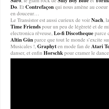
Saro
Silly Boy Blue
Yorin
, le glam rock de
et
Do
Contrefaçon
. Et
qui nous amène au coeur d
en douceur…
Nach
Le Transistor est aussi curieux de voir
, l
Time Friends
pour un peu de légèreté et de 
Lo-fi Discotheque
electronica rêveuse,
parce q
Altin Gün
parce que tout le monde s’excite su
Graphyt
Atari T
Musicales !,
en mode fan de
Horschk
danser, et enfin
pour cramer le dancef