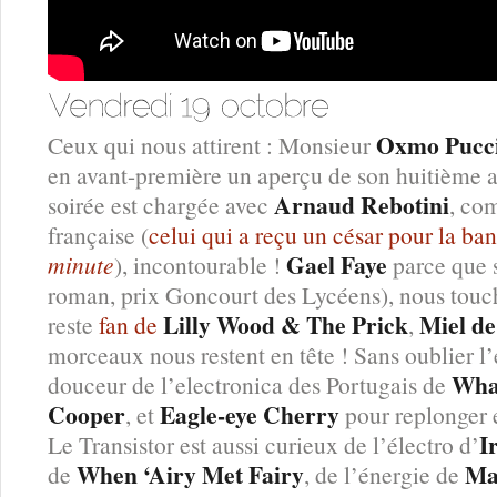
Oxmo Pucc
Ceux qui nous attirent : Monsieur
en avant-première un aperçu de son huitième a
Arnaud Rebotini
soirée est chargée avec
, co
française (
celui qui a reçu un césar pour la b
Gael Faye
minute
), incontourable !
parce que s
roman, prix Goncourt des Lycéens), nous touc
Lilly Wood & The Prick
Miel d
reste
fan de
,
morceaux nous restent en tête ! Sans oublier l
Wha
douceur de l’electronica des Portugais de
Cooper
Eagle-eye Cherry
, et
pour replonger 
I
Le Transistor est aussi curieux de l’électro d’
When ‘Airy Met Fairy
Ma
de
, de l’énergie de