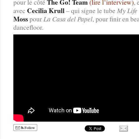
The Go! Team
pour le côté
(lire l’interview)
,
Cecilia Krull
avec
– qui signe le tube
My Life
Moss
pour
La Casa del Papel
, pour finir en be
dancefloor.
Follow