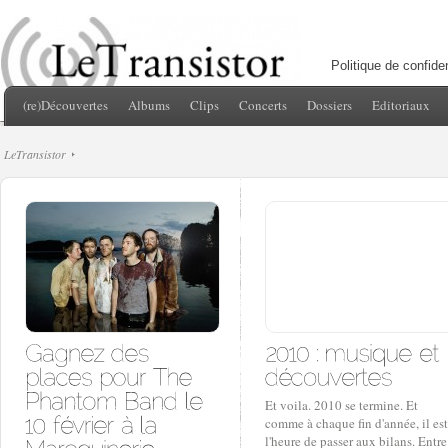
Politique de confiden
(re)Découvertes
Albums
Clips
Concerts
Dossiers
Editoriaux
LeTransistor
Et voila. 2010 se termine. Et
comme à chaque fin d'année, il est
l'heure de passer aux bilans. Entre