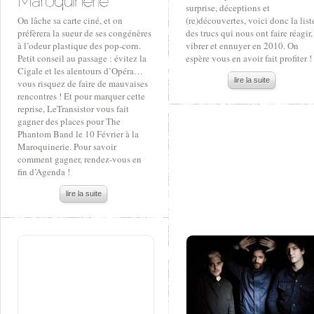
surprise, déceptions et
On lâche sa carte ciné, et on
(re)découvertes, voici donc la list
préfèrera la sueur de ses congénères
des trucs qui nous ont faire réagir,
à l’odeur plastique des pop-corn.
vibrer et ennuyer en 2010. On
Petit conseil au passage : évitez la
espère vous en avoir fait profiter !
Cigale et les alentours d’Opéra…
lire la suite
vous risquez de faire de mauvaises
rencontres ! Et pour marquer cette
reprise, LeTransistor vous fait
gagner des places pour The
Phantom Band le 10 Février à la
Maroquinerie. Pour savoir
comment gagner, rendez-vous en
fin d’Agenda !
lire la suite