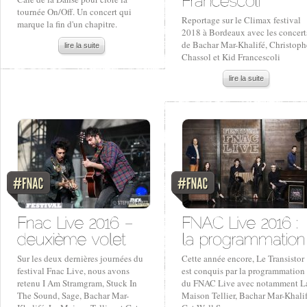
tournée On/Off. Un concert qui
Reportage sur le Climax festival
marque la fin d'un chapitre.
2018 à Bordeaux avec les concert
de Bachar Mar-Khalifé, Christoph
lire la suite
Chassol et Kid Francescoli
lire la suite
Sur les deux dernières journées du
Cette année encore, Le Transistor
festival Fnac Live, nous avons
est conquis par la programmation
retenu I Am Stramgram, Stuck In
du FNAC Live avec notamment L
The Sound, Sage, Bachar Mar-
Maison Tellier, Bachar Mar-Khalif