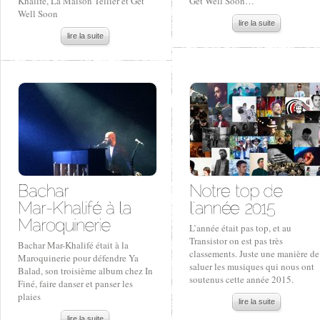
Khalifé, La Maison Tellier et Get
Get Well Soon…
Well Soon
lire la suite
lire la suite
L’année était pas top, et au
Transistor on est pas très
Bachar Mar-Khalifé était à la
classements. Juste une manière de
Maroquinerie pour défendre Ya
saluer les musiques qui nous ont
Balad, son troisième album chez In
soutenus cette année 2015.
Finé, faire danser et panser les
plaies
lire la suite
lire la suite