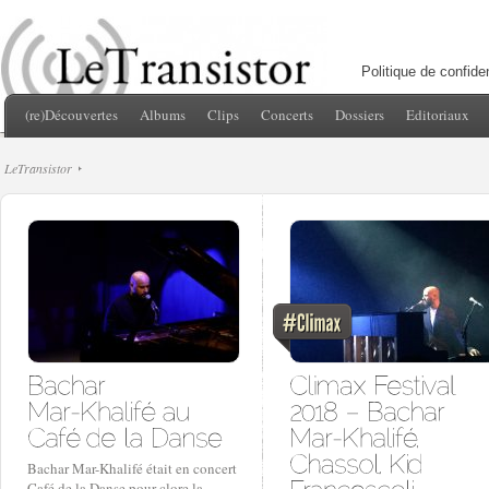
Politique de confiden
(re)Découvertes
Albums
Clips
Concerts
Dossiers
Editoriaux
LeTransistor
Bachar Mar-Khalifé était en concert
Café de la Danse pour clore la