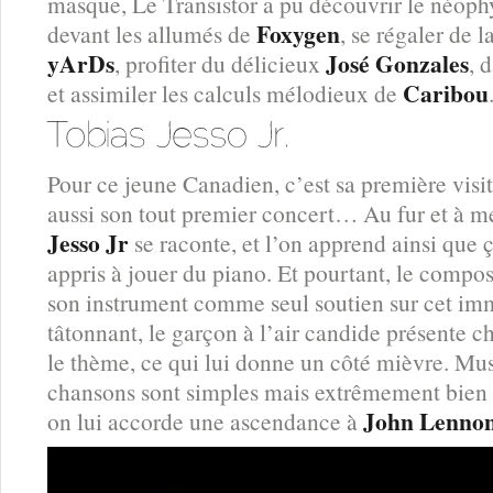
masque, Le Transistor a pu découvrir le néop
Foxygen
devant les allumés de
, se régaler de 
yArDs
José Gonzales
, profiter du délicieux
, 
Caribou
et assimiler les calculs mélodieux de
Pour ce jeune Canadien, c’est sa première visit
aussi son tout premier concert… Au fur et à m
Jesso Jr
se raconte, et l’on apprend ainsi que ç
appris à jouer du piano. Et pourtant, le compos
son instrument comme seul soutien sur cet im
tâtonnant, le garçon à l’air candide présente
le thème, ce qui lui donne un côté mièvre. Mus
chansons sont simples mais extrêmement bien a
John Lenno
on lui accorde une ascendance à