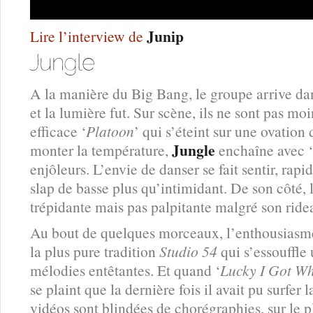
Junip
Lire l’interview de
A la manière du Big Bang, le groupe arrive da
et la lumière fut. Sur scène, ils ne sont pas mo
efficace ‘
Platoon
’ qui s’éteint sur une ovation 
Jungle
monter la température,
enchaîne avec ‘
enjôleurs. L’envie de danser se fait sentir, rap
slap de basse plus qu’intimidant. De son côté, l
trépidante mais pas palpitante malgré son ridea
Au bout de quelques morceaux, l’enthousiasme
la plus pure tradition
Studio 54
qui s’essouffle
mélodies entêtantes. Et quand ‘
Lucky I Got Wh
se plaint que la dernière fois il avait pu surfer
vidéos sont blindées de chorégraphies, sur le p