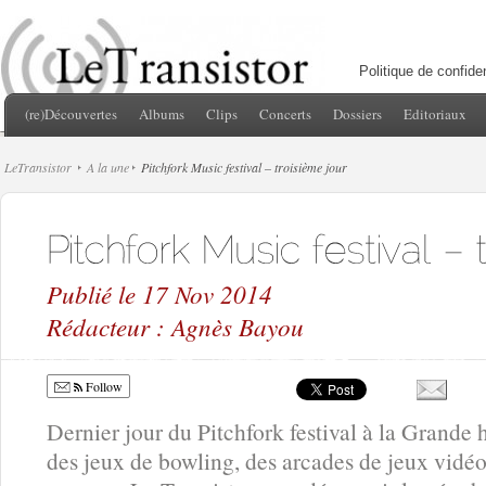
Politique de confiden
(re)Découvertes
Albums
Clips
Concerts
Dossiers
Editoriaux
LeTransistor
A la une
Pitchfork Music festival – troisième jour
Publié le 17 Nov 2014
Rédacteur : Agnès Bayou
Follow
Dernier jour du Pitchfork festival à la Grande h
des jeux de bowling, des arcades de jeux vidéo 