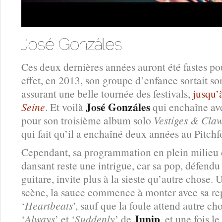
Ces deux dernières années auront été fastes p
effet, en 2013, son groupe d’enfance sortait 
assurant une belle tournée des festivals,
jusqu’à
José Gonzáles
Seine
. Et voilà
qui enchaîne av
pour son troisième album solo
Vestiges & Cla
qui fait qu’il a enchaîné deux années au Pitchf
Cependant, sa programmation en plein milieu 
dansant reste une intrigue, car sa pop, défendu 
guitare, invite plus à la sieste qu’autre chose. U
scène, la sauce commence à monter avec sa re
‘
Heartbeats
’, sauf que la foule attend autre ch
Junip
‘
Always
’ et ‘
Suddenly
’ de
, et une fois l