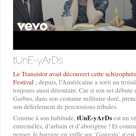
Le Transistor avait découvert cette schizophrè
Festival
; depuis, l’Américaine a sorti un troi
toujours aussi déroutant. Car si son set débute 
Garbus, dans son costume militaire doré, pren
son déferlement de percussions tribales.
tUnE-yArDs
Comme à son habitude,
est un vé
entremêlés, d’urbain et d’aborigène ! Et contr
penser, le barrage en vrille sur ‘
Gangsta
’ n’est