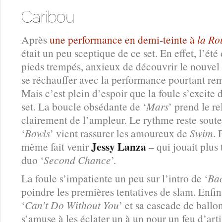
Après
une performance en demi-teinte à
la Ro
était un peu sceptique de ce set. En effet, l’été 
pieds trempés, anxieux de découvrir le nouve
se réchauffer avec la performance pourtant re
Mais c’est plein d’espoir que la foule s’excite d
set. La boucle obsédante de ‘
Mars
’ prend le re
clairement de l’ampleur. Le rythme reste soute
‘
Bowls
’ vient rassurer les amoureux de
Swim
. 
Jessy Lanza
même fait venir
– qui jouait plus 
duo ‘
Second Chance
’.
La foule s’impatiente un peu sur l’intro de ‘
Ba
poindre les premières tentatives de slam. Enfi
‘
Can’t Do Without You
’ et sa cascade de ballon
s’amuse à les éclater un à un pour un feu d’art