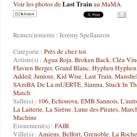
Last Train
Voir les photos de
au MaMA
Follow
Remerciements : Jerémy Spellanzon
Catégorie :
Près de chez toi
Artiste(s) :
Agua Roja
,
Broken Back
,
Cléa Vin
Flavien Berger
,
Grand Blanc
,
Hyphen Hyphen
Added
,
Juniore
,
Kid Wise
,
Last Train
,
Mansfie
SAmBA De La mUERTE
,
Sianna
,
Stuck In T
Match
Salle(s) :
106
,
Echonova
,
EMB Sannois
,
L'autr
La Laiterie
,
La Sirène
,
Lune des Pirates
,
Marc
Machine
Evenement(s) :
FAIR
Ville(s) :
Amiens
,
Belfort
,
Grenoble
,
La Roche