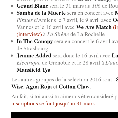
Grand Blanc
sera le 31 mars au
106
de Rou
Samba de la Muerte
M
sera en concert avec
O
Pirates
d’Amiens le 7 avril, le 9 avril avec
We Are Match
Vannes et le 16 avril avec
(i
(interview)
à
La Sirène
de La Rochelle
In The Canopy
sera en concert le 6 avril a
de Strasbourg
Jeanne Added
La
sera donc le 16 avril avec
Electrique
de Grenoble et le 28 avril à
L’aut
Mansfield Tya
Les autres groupes de la séléction 2016 sont :
Wise
Agua Roja
Cotton Claw
,
et
.
Au fait, si toi aussi tu aimerais être considéré 
inscriptions se font jusqu’au 31 mars