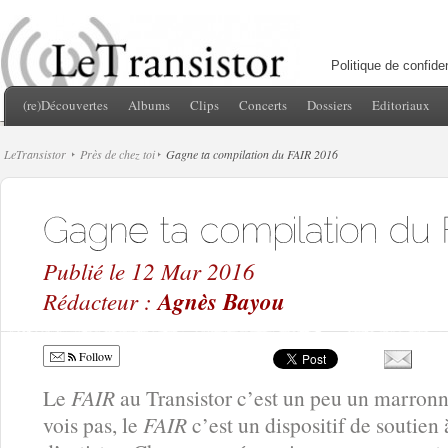
Politique de confiden
(re)Découvertes
Albums
Clips
Concerts
Dossiers
Editoriaux
LeTransistor
Près de chez toi
Gagne ta compilation du FAIR 2016
Publié le 12 Mar 2016
Rédacteur :
Agnès Bayou
Follow
Le
FAIR
au Transistor c’est un peu un marronn
vois pas, le
FAIR
c’est un dispositif de soutien 