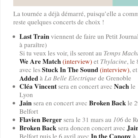
La tournée a déjà démarré, puisqu’elle a comme
reste quelques concerts de choix !
Last Train
viennent de faire un Petit Journa
à paraître)
Si tu veux les voir, ils seront au
Temps Mach
We Are Match
(interview)
et
Thylacine
, le 
Stuck In The Sound
avec les
(interview)
, e
Added
à
La Belle Electrique
de Grenoble
Cléa Vincent
Nach
sera en concert avec
le
Lyon
Jain
Broken Back
sera en concert avec
le 2
Belfort
Flavien Berger
sera le 31 mars au
106
de R
Broken Back
Jai
sera doncen concert avec
In the Canopy
Belfort puis le 6 avril avec
à