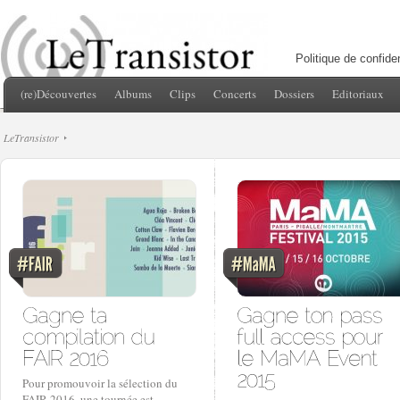
Politique de confiden
(re)Découvertes
Albums
Clips
Concerts
Dossiers
Editoriaux
LeTransistor
Pour promouvoir la sélection du
FAIR 2016, une tournée est