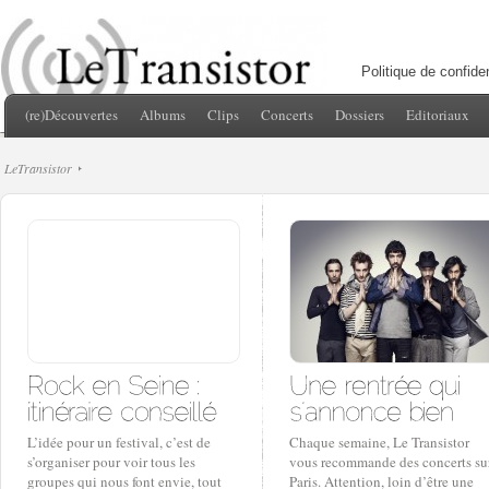
Politique de confiden
(re)Découvertes
Albums
Clips
Concerts
Dossiers
Editoriaux
LeTransistor
L’idée pour un festival, c’est de
Chaque semaine, Le Transistor
s’organiser pour voir tous les
vous recommande des concerts su
groupes qui nous font envie, tout
Paris. Attention, loin d’être une