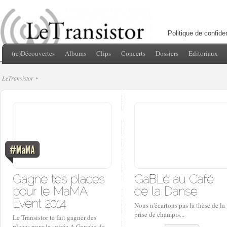
Politique de confiden
(re)Découvertes
Albums
Clips
Concerts
Dossiers
Editoriaux
LeTransistor
Nous n'écartons pas la thèse de la
prise de champis...
Le Transistor te fait gagner des
places pour la soirée A Gauche de