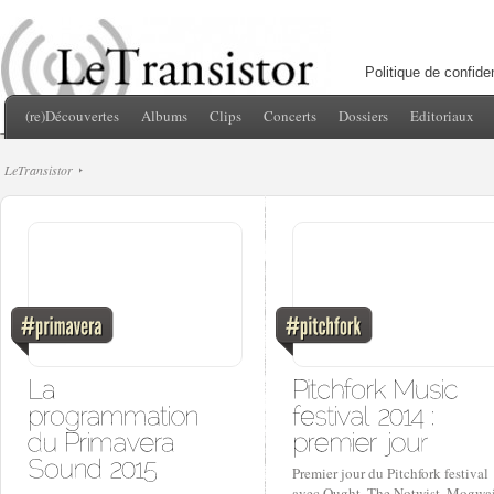
Politique de confiden
(re)Découvertes
Albums
Clips
Concerts
Dossiers
Editoriaux
LeTransistor
Premier jour du Pitchfork festival
avec Ought, The Notwist, Mogwai