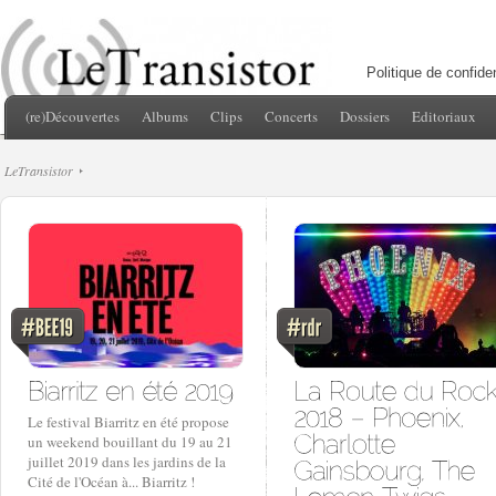
Politique de confiden
(re)Découvertes
Albums
Clips
Concerts
Dossiers
Editoriaux
LeTransistor
Le festival Biarritz en été propose
un weekend bouillant du 19 au 21
juillet 2019 dans les jardins de la
Cité de l'Océan à... Biarritz !