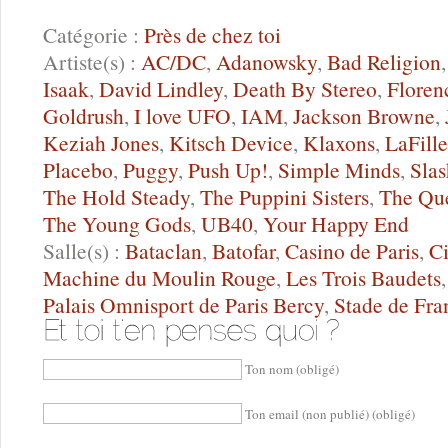
Catégorie :
Près de chez toi
Artiste(s) :
AC/DC
,
Adanowsky
,
Bad Religion
Isaak
,
David Lindley
,
Death By Stereo
,
Floren
Goldrush
,
I love UFO
,
IAM
,
Jackson Browne
,
Keziah Jones
,
Kitsch Device
,
Klaxons
,
LaFille
Placebo
,
Puggy
,
Push Up!
,
Simple Minds
,
Slas
The Hold Steady
,
The Puppini Sisters
,
The Qu
The Young Gods
,
UB40
,
Your Happy End
Salle(s) :
Bataclan
,
Batofar
,
Casino de Paris
,
Ci
Machine du Moulin Rouge
,
Les Trois Baudets
Palais Omnisport de Paris Bercy
,
Stade de Fra
Ton nom (obligé)
Ton email (non publié) (obligé)