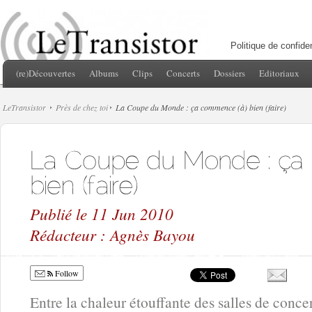
Politique de confiden
(re)Découvertes
Albums
Clips
Concerts
Dossiers
Editoriaux
LeTransistor
Près de chez toi
La Coupe du Monde : ça commence (à) bien (faire)
Publié le 11 Jun 2010
Rédacteur : Agnès Bayou
Follow
Entre la chaleur étouffante des salles de concer