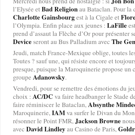
Jon Bon
Mercredi nous prend de nostalgie : si
Bad Religion
l’Elysée et
au Bataclan. Pour la
Charlotte Gainsbourg
Flor
est à la Cigale et
LaFille
l’Olympia. Enfin place aux jeunes :
es
prend d’assaut la Flèche d’Or pour présenter s
Device
The Gen
seront au Bus Palladium avec
Jeudi, match France-Mexique oblige, toutes le
Toutes ? sauf une, qui résiste encore et toujour
presque, puisque la Maroquinerie propose un 
Adanowsky
groupe
.
Vendredi, pour se remettre des émotions du jeu
AC/DC
choix :
va faire headbanger le Stade d
Absynthe Minde
faire réminiscer le Bataclan,
IAM
Maroquinerie,
va surfer le Divan du Mo
Jackson Browne
résonner le Point FMR,
nous 
David Lindley
Goldr
avec
au Casino de Paris,