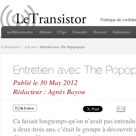
Politique de confiden
(re)Découvertes
Albums
Clips
Concerts
Dossiers
Editoriaux
LeTransistor
A la une
Entretien avec The Popopopops
Publié le 30 May 2012
Rédacteur : Agnès Bayou
Follow
Ca faisait longtemps qu’on n’avait pas entendu
a deux-trois ans, c’était le groupe à découvrir 