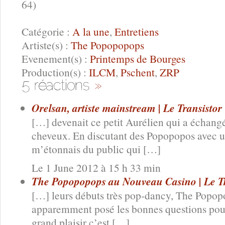
64)
Catégorie :
A la une
,
Entretiens
Artiste(s) :
The Popopopops
Evenement(s) :
Printemps de Bourges
Production(s) :
ILCM
,
Pschent
,
ZRP
Orelsan, artiste mainstream | Le Transistor
[…] devenait ce petit Aurélien qui a échangé
cheveux. En discutant des Popopopos avec un
m’étonnais du public qui […]
Le 1 June 2012 à 15 h 33 min
The Popopopops au Nouveau Casino | Le Tr
[…] leurs débuts très pop-dancy, The Popopo
apparemment posé les bonnes questions pour 
grand plaisir c’est […]