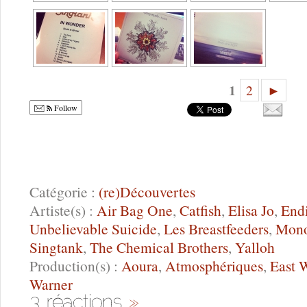
1
2
►
Follow
Catégorie :
(re)Découvertes
Artiste(s) :
Air Bag One
,
Catfish
,
Elisa Jo
,
Endi
Unbelievable Suicide
,
Les Breastfeeders
,
Mono
Singtank
,
The Chemical Brothers
,
Yalloh
Production(s) :
Aoura
,
Atmosphériques
,
East 
Warner