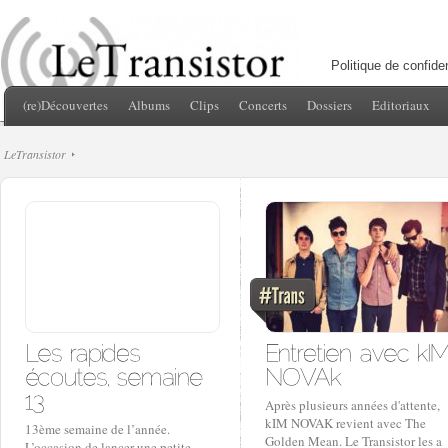
Politique de confiden
(re)Découvertes
Albums
Clips
Concerts
Dossiers
Editoriaux
LeTransistor
Après plusieurs années d'attente,
kIM NOVAK revient avec The
13ème semaine de l’année.
Golden Mean. Le Transistor les a
L’occasion de lancer une petite