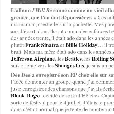
L’album
sonne comme un vieil alb
I Will Be
grenier, que l’on doit dépoussiérer.
« Ces inf
ma maman, c’est elle sur la pochette. Mes par
ans d’écart, donc ils ont connu des enfances très 
des années trente, il était ado dans les années 
Frank Sinatra
Billie Holiday
plutôt
et
… il tr
bruit. Mais ma mère était ado dans les années
Jefferson Airplane
Beatles
Rolling S
, les
, les
Shangri-Las
suis orienté vers les
, je suis un 
Dee Dee a enregistré son EP chez elle sur so
l’idée de monter un groupe quand j’ai commenc
juste enregistrer des chansons que j’avais écri
Blank Dogs
a décidé de sortir l’EP chez Captu
sorte de festival pour le 4 juillet. J’étais le pre
donc c’était normal que je tente de monter un t