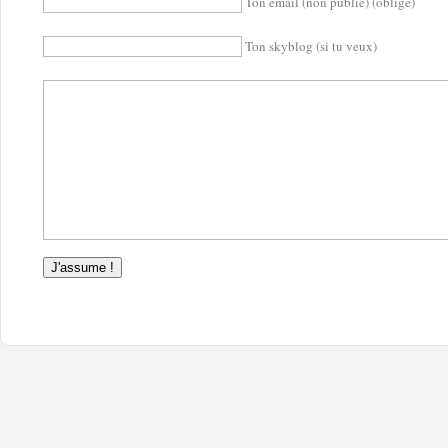
Ton email (non publié) (obligé)
Ton skyblog (si tu veux)