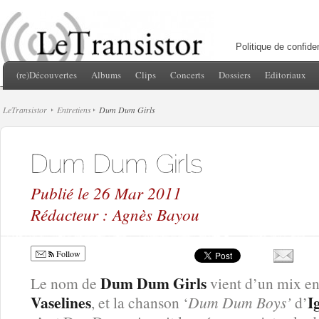
Politique de confiden
(re)Découvertes
Albums
Clips
Concerts
Dossiers
Editoriaux
LeTransistor
Entretiens
Dum Dum Girls
Publié le 26 Mar 2011
Rédacteur : Agnès Bayou
Follow
Dum Dum Girls
Le nom de
vient d’un mix en
Vaselines
I
, et la chanson ‘
Dum Dum Boys’
d’