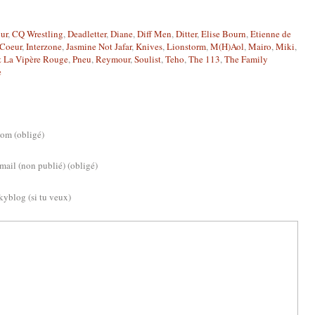
ur
,
CQ Wrestling
,
Deadletter
,
Diane
,
Diff Men
,
Ditter
,
Elise Bourn
,
Etienne de
 Coeur
,
Interzone
,
Jasmine Not Jafar
,
Knives
,
Lionstorm
,
M(H)Aol
,
Mairo
,
Miki
,
 La Vipère Rouge
,
Pneu
,
Reymour
,
Soulist
,
Teho
,
The 113
,
The Family
e
om (obligé)
mail (non publié) (obligé)
kyblog (si tu veux)