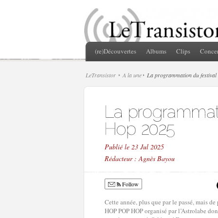
(re)Découvertes
Albums
Clips
Concer
LeTransistor
A la une
La programmation du festiva
Publié le 23 Jul 2025
Rédacteur : Agnès Bayou
Follow
Cette année, plus que par le passé, mais d
HOP POP HOP organisé par l’Astrolabe donne