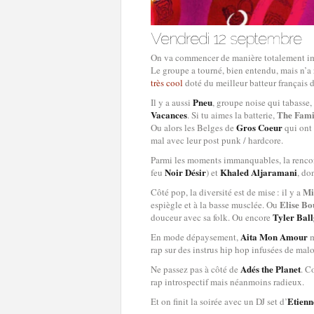
On va commencer de manière totalement impa
Le groupe a tourné, bien entendu, mais n’a 
très cool
doté du meilleur batteur français 
Pneu
Il y a aussi
, groupe noise qui tabasse,
Vacances
The Fami
. Si tu aimes la batterie,
Gros Coeur
Ou alors les Belges de
qui ont 
mal avec leur post punk / hardcore.
Parmi les moments immanquables, la rencon
Noir Désir
Khaled Aljaramani
feu
) et
, do
Mi
Côté pop, la diversité est de mise : il y a
Elise Bo
espiègle et à la basse musclée. Ou
Tyler Bal
douceur avec sa folk. Ou encore
Aita Mon Amour
En mode dépaysement,
m
rap sur des instrus hip hop infusées de mal
Adés the Planet
Ne passez pas à côté de
. C
rap introspectif mais néanmoins radieux.
Etienn
Et on finit la soirée avec un DJ set d’