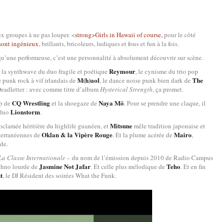
ux groupes à ne pas louper. <
strong>Girls in Hawaii of course,
pour le côté
 sont ingénieux
, brillants, bricoleurs, ludiques et fous et fun à la fois.
qu’une performeuse, c’est une personnalité à absolument découvrir sur scène.
Reymour
r la synthwave du duo fragile et poétique
, le cynisme du trio pop
M(h)aol
The
le punk rock à vif irlandais de
, le dance noise punk bien dark de
Deadletter : avec comme titre d’album
Hysterical Strength
, ça promet.
CQ Wrestling
Naya Mö
op de
et la shoegaze de
. Pour se prendre une claque, il
Lionstorm
 duo
.
Mitsune
oclamée héritière du highlife guanéen, et
mêle tradition japonaise et
Oklan & la Vipère Rouge
Mairo
diterranéennes de
. Et la plume acérée de
,
nde.
La Classe Internationale
– du nom de l’émission depuis 2010 de Radio Campus
Jasmine Not Jafar
Teho
echno lourde de
. Et celle plus mélodique de
. Et en fin
t
, le DJ Résident des soirées What the Funk.