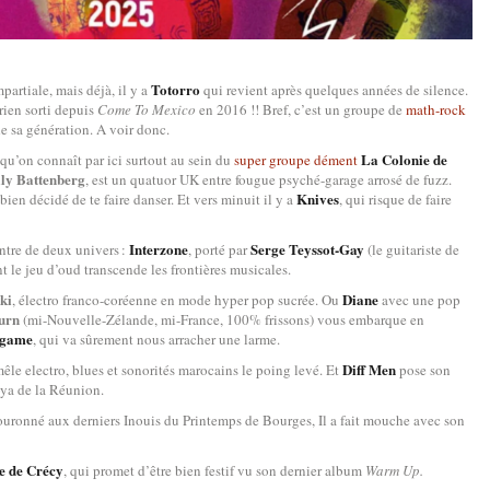
Totorro
rtiale, mais déjà, il y a
qui revient après quelques années de silence.
rien sorti depuis
Come To Mexico
en 2016 !! Bref, c’est un groupe de
math-rock
de sa génération. A voir donc.
La Colonie de
 qu’on connaît par ici surtout au sein du
super groupe dément
ly Battenberg
, est un quatuor UK entre fougue psyché-garage arrosé de fuzz.
Knives
bien décidé de te faire danser. Et vers minuit il y a
, qui risque de faire
Interzone
Serge Teyssot-Gay
tre de deux univers :
, porté par
(le guitariste de
nt le jeu d’oud transcende les frontières musicales.
ki
Diane
, électro franco-coréenne en mode hyper pop sucrée. Ou
avec une pop
urn
(mi-Nouvelle-Zélande, mi-France, 100% frissons) vous embarque en
lgame
, qui va sûrement nous arracher une larme.
Diff Men
êle electro, blues et sonorités marocains le poing levé. Et
pose son
oya de la Réunion.
ouronné aux derniers Inouis du Printemps de Bourges, Il a fait mouche avec son
e de Crécy
, qui promet d’être bien festif vu son dernier album
Warm Up.