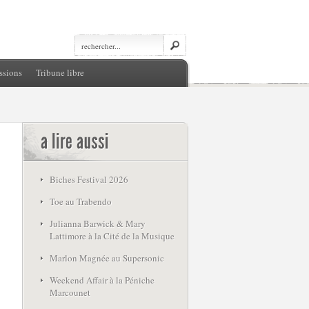
ssions
Tribune libre
Biches Festival 2026
Toe au Trabendo
Julianna Barwick & Mary
Lattimore à la Cité de la Musique
Marlon Magnée au Supersonic
Weekend Affair à la Péniche
Marcounet