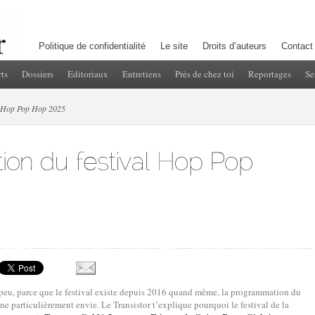
Politique de confidentialité
Le site
Droits d’auteurs
Contact
ts
Dossiers
Editoriaux
Entretiens
Près de chez toi
Reportages
Se
l Hop Pop Hop 2025
e peu, parce que le festival existe depuis 2016 quand même, la programmation du
 particulièrement envie. Le Transistor t’explique pourquoi le festival de la