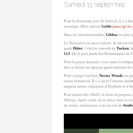
Pour le deuxième jour du festival, il y a de
Gablé
nostalgie. Mais surtout
parce qu’ils
Gildaa
Dans les incontournables,
est plus 
Le Transistor est aussi curieux de découvri
Ditter
Tuckan
punk
, l’electro smooth de
, 
113
. Ou le post punk des Britanniques de 
Pour la pause douceur, vous aurez la britp
faut se frotter au rap pop queer militant du
Nectar Woode
Pour voyager un brin,
est pr
transe berlinoise. Il y a aussi l’electro mé
rappeur suisse, originaire d’Érythrée et d’I
Pour danser dès 20h45, le festival propose
Orléans. Après coup, on se lance dans la t
Soulis
de soirée, trémoussez vous au son de