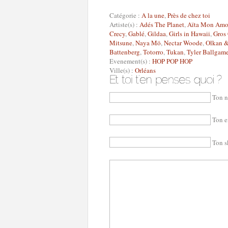
Catégorie :
A la une
,
Près de chez toi
Artiste(s) :
Adés The Planet
,
Aïta Mon Amo
Crecy
,
Gablé
,
Gildaa
,
Girls in Hawaii
,
Gros
Mitsune
,
Naya Mö
,
Nectar Woode
,
Olkan &
Battenberg
,
Totorro
,
Tukan
,
Tyler Ballgam
Evenement(s) :
HOP POP HOP
Ville(s) :
Orléans
Ton n
Ton e
Ton s