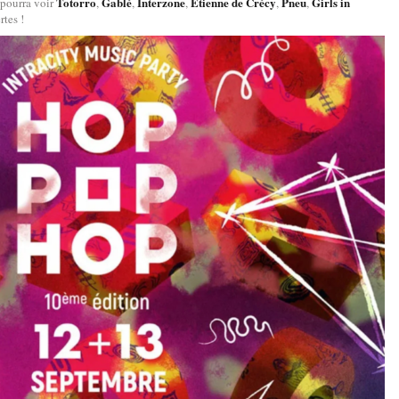
Totorro
Gablé
Interzone
Etienne de Crécy
Pneu
Girls in
n pourra voir
,
,
,
,
,
rtes !