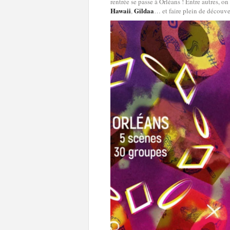
rentrée se passe à Orléans ! Entre autres, o
Hawaii
Gildaa
,
… et faire plein de découve